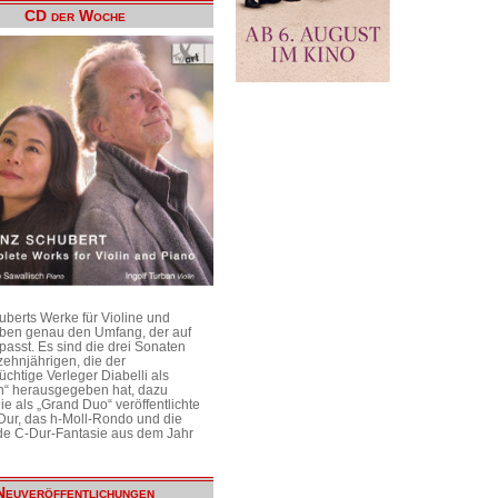
CD der Woche
uberts Werke für Violine und
aben genau den Umfang, der auf
passt. Es sind die drei Sonaten
ehnjährigen, die der
üchtige Verleger Diabelli als
n“ herausgegeben hat, dazu
e als „Grand Duo“ veröffentlichte
Dur, das h-Moll-Rondo und die
e C-Dur-Fantasie aus dem Jahr
Neuveröffentlichungen