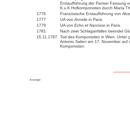
Erstaufführung der Pariser Fassung 
K.u.K Hofkomponisten durch Maria Th
1776
Französische Erstaufführung von
Alce
1777
UA von
Armide
in Paris.
1779
UA von
Echo et Narcisse
in Paris.
1781
Nach zwei Schlaganfällen beendet Glu
15.11.1787
Tod des Komponisten in Wien. Unter gr
Antonio Salieri am 17. November auf 
Komponisten.
Anzeige