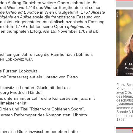
den Auftrag für sieben weitere Opern einbrachte. Es
neut Wien, wo 1748 das Wiener Burgtheater mit seiner
rde
Orfeo ed Euridice
in Wien uraufgeführt, 1767
Alceste
higénie en Aulide
sowie die französische Fassung von
ponisten eingerichteten musikalisch-szenischen Fassung
ormierten. 1779 erlebten seine Opern
Iphigénie en
nen triumphalen Erfolg. Am 15. November 1787 starb
ach einigen Jahren zog die Familie nach Böhmen,
ten Lobkowitz war.
 Fürsten Lobkowitz.
it "Artaserse) auf ein Libretto von Pietro
Franz Sch
kowitz in London. Gluck tritt dort als
Klavier h
eorg Friedrich Händel.
zwei CDs 
des Neunz
 unternimmt er zahlreiche Konzertreisen, u.a. mit
geschäftst
meister er ist.
„Sonatine
kommen di
rden und Titel "Ritter vom Goldenen Sporn".
Sonate A-
 ersten Reformoper des Komponisten, Libretto
bedeutend
1827.
ohin sich Gluck inzwischen begeben hatte.