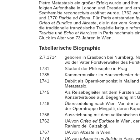
Pietro Metastasio ein großer Erfolg wurde und ihm 
folgten Aufenthalte in London und Dresden und er
Semiramide reconosciuta
eröffnet wurde. 1762 wu
und 1770
Paride ed Elena
. Für Paris entstanden
Ip
Orfeo et Euridice
und
Alceste
, die in der vom Kom
die traditionelle französische Tragédie lyrique ref
Tauride
und
Echo et Narcisse
in Paris nochmals ei
Gluck im Alter von 73 Jahren in Wien.
Tabellarische Biographie
2.7.1714
geboren in Erasbach bei Nürnberg. N
wo der Vater Forstverwalter des Fürs
1731
Student der Philosophie in Prag.
1735
Kammermusiker im Hausorchester des
1741
Debüt als Opernkomponist in Mailand m
Metastasio.
1745
Als Reisebegleiter mit dem Fürsten Lob
Konzertvirtuose auf. Begegnung mit G
1748
Übersiedelung nach Wien. Von dort aus
der Operntruppe Mingotti, deren Kapell
1756
Auszeichnung mit dem vatikanischen O
1762
UA von
Orfeo ed Euridice
in Wien, der
Raniero de' Calzabigi.
1767
UA von
Alceste
in Wien.
1774
UA von
Iphigenie en Aulide
in Paris, w