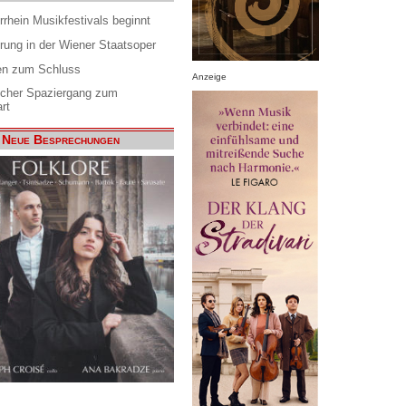
rrhein Musikfestivals beginnt
rung in der Wiener Staatsoper
en zum Schluss
Anzeige
scher Spaziergang zum
rt
Neue Besprechungen