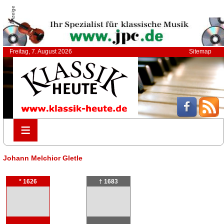
Anzeige
Freitag, 7. August 2026
Sitemap
≡
≡
Johann Melchior Gletle
* 1626
† 1683