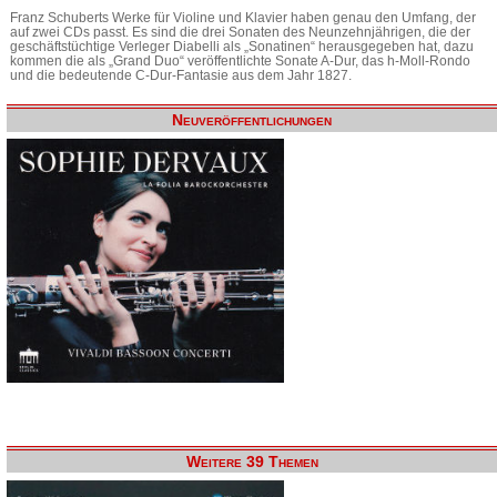
Franz Schuberts Werke für Violine und Klavier haben genau den Umfang, der
auf zwei CDs passt. Es sind die drei Sonaten des Neunzehnjährigen, die der
geschäftstüchtige Verleger Diabelli als „Sonatinen“ herausgegeben hat, dazu
kommen die als „Grand Duo“ veröffentlichte Sonate A-Dur, das h-Moll-Rondo
und die bedeutende C-Dur-Fantasie aus dem Jahr 1827.
Neuveröffentlichungen
Weitere 39 Themen