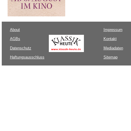
About
Impressum
AGBs
Kontakt
Datenschutz
Mediadaten
Haftungsausschluss
Sitemap