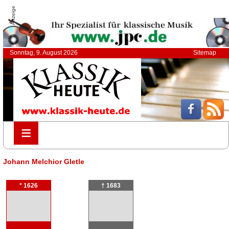
Anzeige
Sonntag, 9. August 2026
Sitemap
≡
≡
Johann Melchior Gletle
* 1626
† 1683