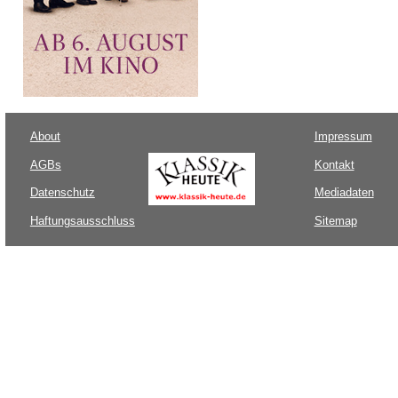
About
Impressum
AGBs
Kontakt
Datenschutz
Mediadaten
Haftungsausschluss
Sitemap