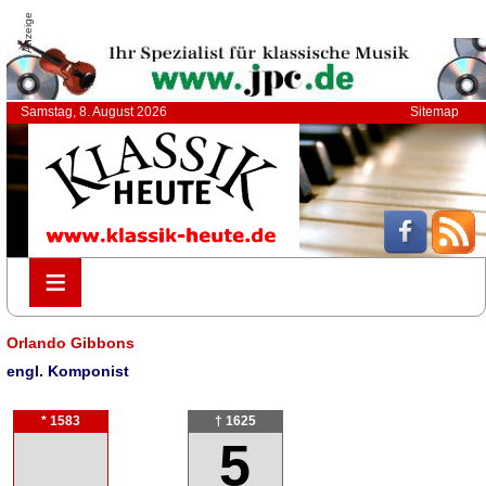
Anzeige
Samstag, 8. August 2026
Sitemap
≡
≡
Orlando Gibbons
engl. Komponist
* 1583
† 1625
5