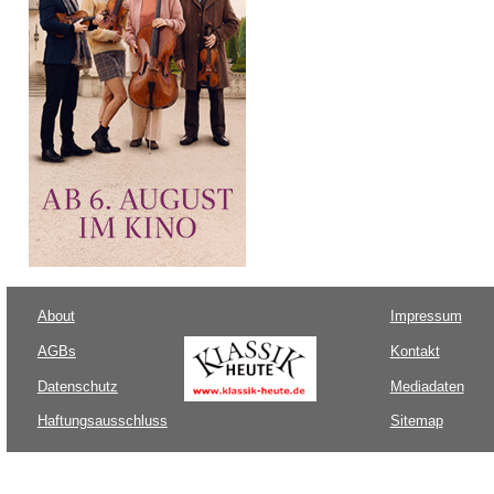
About
Impressum
AGBs
Kontakt
Datenschutz
Mediadaten
Haftungsausschluss
Sitemap