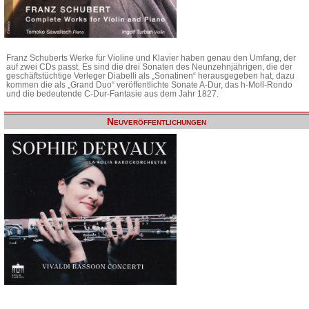
Franz Schuberts Werke für Violine und Klavier haben genau den Umfang, der
auf zwei CDs passt. Es sind die drei Sonaten des Neunzehnjährigen, die der
geschäftstüchtige Verleger Diabelli als „Sonatinen“ herausgegeben hat, dazu
kommen die als „Grand Duo“ veröffentlichte Sonate A-Dur, das h-Moll-Rondo
und die bedeutende C-Dur-Fantasie aus dem Jahr 1827.
Neuveröffentlichungen