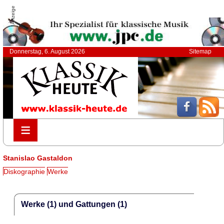
Anzeige
Donnerstag, 6. August 2026
Sitemap
≡
≡
Stanislao Gastaldon
Diskographie
Werke
Werke (1) und Gattungen (1)