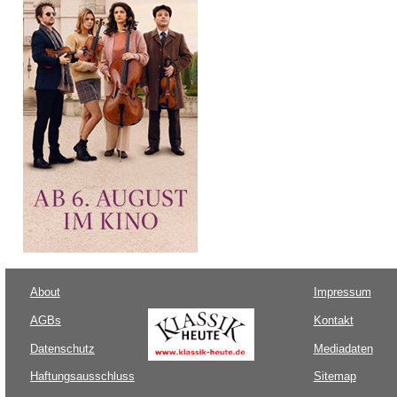
About
Impressum
AGBs
Kontakt
Datenschutz
Mediadaten
Haftungsausschluss
Sitemap