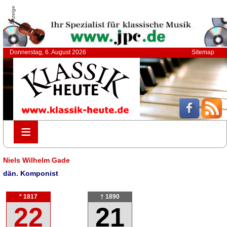
Anzeige
Donnerstag, 6. August 2026
Sitemap
≡
≡
Niels Wilhelm Gade
dän. Komponist
* 1817
† 1890
22
21