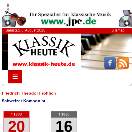
Anzeige
Samstag, 8. August 2026
Sitemap
≡
≡
Friedrich Theodor Fröhlich
Schweizer Komponist
* 1803
† 1836
20
16