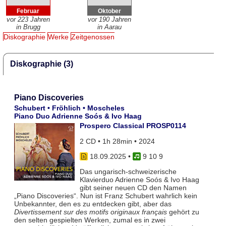
Februar
Oktober
vor 223 Jahren
vor 190 Jahren
in Brugg
in Aarau
Diskographie
Werke
Zeitgenossen
Diskographie (3)
Piano Discoveries
Schubert • Fröhlich • Moscheles
Piano Duo Adrienne Soós & Ivo Haag
Prospero Classical PROSP0114
2 CD • 1h 28min • 2024
18.09.2025
•
9 10 9
Das ungarisch-schweizerische
Klavierduo Adrienne Soós & Ivo Haag
gibt seiner neuen CD den Namen
„Piano Discoveries“. Nun ist Franz Schubert wahrlich kein
Unbekannter, den es zu entdecken gibt, aber das
Divertissement sur des motifs originaux français
gehört zu
den selten gespielten Werken, zumal es in zwei