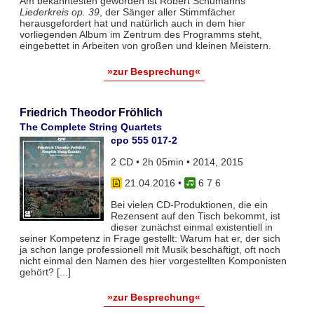
Am bekanntesten geworden ist Robert Schumanns
Liederkreis op. 39
, der Sänger aller Stimmfächer
herausgefordert hat und natürlich auch in dem hier
vorliegenden Album im Zentrum des Programms steht,
eingebettet in Arbeiten von großen und kleinen Meistern.
»zur Besprechung«
Friedrich Theodor Fröhlich
The Complete String Quartets
cpo 555 017-2
2 CD • 2h 05min • 2014, 2015
21.04.2016
•
6 7 6
Bei vielen CD-Produktionen, die ein
Rezensent auf den Tisch bekommt, ist
dieser zunächst einmal existentiell in
seiner Kompetenz in Frage gestellt: Warum hat er, der sich
ja schon lange professionell mit Musik beschäftigt, oft noch
nicht einmal den Namen des hier vorgestellten Komponisten
gehört? [...]
»zur Besprechung«