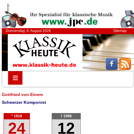
Anzeige
Donnerstag, 6. August 2026
Sitemap
≡
≡
Gottfried von Einem
Schweizer Komponist
* 1918
† 1996
24
12