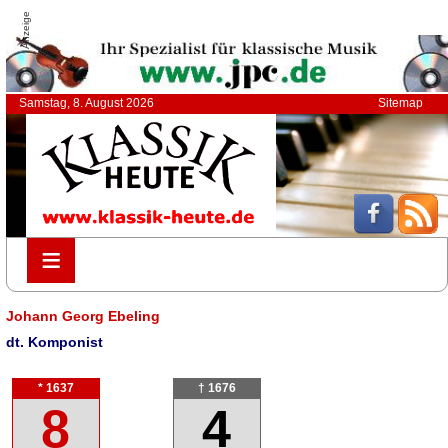
Anzeige
Samstag, 8. August 2026
Sitemap
≡
≡
Johann Georg Ebeling
dt. Komponist
* 1637
† 1676
8
4