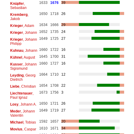
1633
1676
39
Knüpfer
,
Sebastian
1650
1718
26
Kremberg
,
Jakob
1634
1666
29
Krieger
, Adam
1652
1735
24
Krieger
, Johann
1649
1725
27
Krieger
, Johann
Philipp
1660
1722
16
Kuhnau
, Johann
1645
1700
31
Kühnel
, August
1660
1727
16
Kusser
, Johann
Sigismund
1664
1710
12
Leyding
, Georg
Dietrich
1654
1708
22
Liebe
, Christian
1673
1756
3
Liechtenauer
,
Paul Ignaz
1650
1721
26
Losy
, Johann A.
1649
1719
27
Meder
, Johann
Valentin
1592
1657
20
Michael
, Tobias
1610
1671
34
Movius
, Caspar