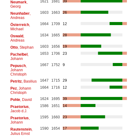
1621
1681
39
Neumark
,
Georg
1603
1663
26
Neunhaber
,
Andreas
1664
1709
12
Österreich
,
Michael
1634
1665
28
Oswald
,
Andreas
1603
1656
19
Otto
, Stephan
1653
1706
23
Pachelbel
,
Johann
1667
1752
9
Pepusch
,
Johann
Christoph
1647
1715
29
Petritz
, Basilius
1664
1716
12
Pez
, Johann
Christoph
1624
1695
39
Pohle
, David
1586
1651
14
Praetorius
,
Jacob d.J.
1595
1660
23
Praetorius
,
Johann
1590
1654
17
Rautenstein
,
Julius Ernst