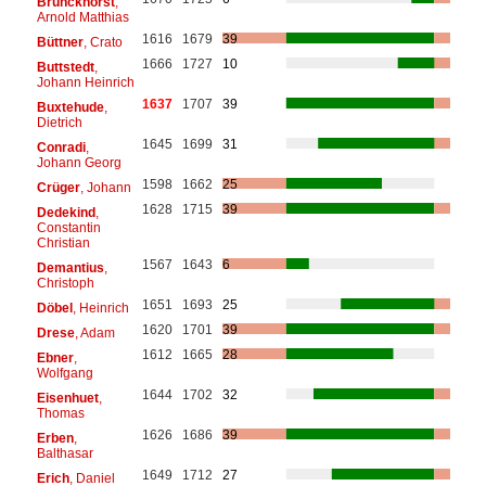
Brunckhorst
,
Arnold Matthias
1616
1679
39
Büttner
, Crato
1666
1727
10
Buttstedt
,
Johann Heinrich
1637
1707
39
Buxtehude
,
Dietrich
1645
1699
31
Conradi
,
Johann Georg
1598
1662
25
Crüger
, Johann
1628
1715
39
Dedekind
,
Constantin
Christian
1567
1643
6
Demantius
,
Christoph
1651
1693
25
Döbel
, Heinrich
1620
1701
39
Drese
, Adam
1612
1665
28
Ebner
,
Wolfgang
1644
1702
32
Eisenhuet
,
Thomas
1626
1686
39
Erben
,
Balthasar
1649
1712
27
Erich
, Daniel