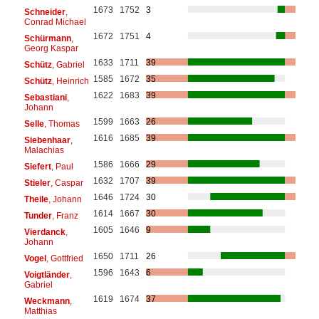
1673
1752
3
Schneider
,
Conrad Michael
1672
1751
4
Schürmann
,
Georg Kaspar
1633
1711
39
Schütz
, Gabriel
1585
1672
35
Schütz
, Heinrich
1622
1683
39
Sebastiani
,
Johann
1599
1663
26
Selle
, Thomas
1616
1685
39
Siebenhaar
,
Malachias
1586
1666
29
Siefert
, Paul
1632
1707
39
Stieler
, Caspar
1646
1724
30
Theile
, Johann
1614
1667
30
Tunder
, Franz
1605
1646
9
Vierdanck
,
Johann
1650
1711
26
Vogel
, Gottfried
1596
1643
6
Voigtländer
,
Gabriel
1619
1674
37
Weckmann
,
Matthias