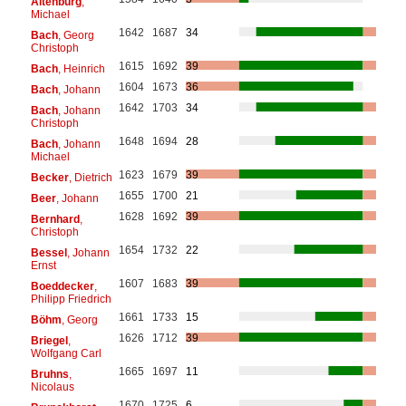
Altenburg
,
Michael
1642
1687
34
Bach
, Georg
Christoph
1615
1692
39
Bach
, Heinrich
1604
1673
36
Bach
, Johann
1642
1703
34
Bach
, Johann
Christoph
1648
1694
28
Bach
, Johann
Michael
1623
1679
39
Becker
, Dietrich
1655
1700
21
Beer
, Johann
1628
1692
39
Bernhard
,
Christoph
1654
1732
22
Bessel
, Johann
Ernst
1607
1683
39
Boeddecker
,
Philipp Friedrich
1661
1733
15
Böhm
, Georg
1626
1712
39
Briegel
,
Wolfgang Carl
1665
1697
11
Bruhns
,
Nicolaus
1670
1725
6