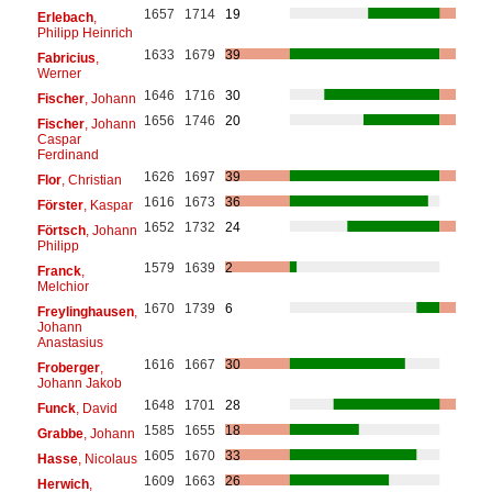
1657
1714
19
Erlebach
,
Philipp Heinrich
1633
1679
39
Fabricius
,
Werner
1646
1716
30
Fischer
, Johann
1656
1746
20
Fischer
, Johann
Caspar
Ferdinand
1626
1697
39
Flor
, Christian
1616
1673
36
Förster
, Kaspar
1652
1732
24
Förtsch
, Johann
Philipp
1579
1639
2
Franck
,
Melchior
1670
1739
6
Freylinghausen
,
Johann
Anastasius
1616
1667
30
Froberger
,
Johann Jakob
1648
1701
28
Funck
, David
1585
1655
18
Grabbe
, Johann
1605
1670
33
Hasse
, Nicolaus
1609
1663
26
Herwich
,