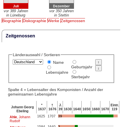
Juli
Dezember
vor 389 Jahren
vor 350 Jahren
in Lüneburg
in Stettin
Biographie
Diskographie
Werke
Zeitgenossen
Zeitgenossen
Länderauswahl / Sortieren
Name
Geburtsjahr
Lebensjahre
Sterbejahr
Spalte 4 = Lebensalter des Komponisten / Anzahl der
gemeinsamen Lebensjahre
*
†
J.
Eintr.
Johann Georg
1637
1676
39
1630
1640
1650
1660
1670
119
Ebeling
1625
1707
39
Ahle
, Johann
Rudolf
1584
1640
3