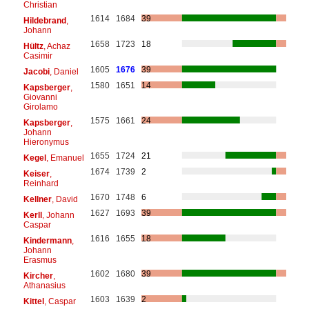
Christian
1614
1684
39
Hildebrand
,
Johann
1658
1723
18
Hültz
, Achaz
Casimir
1605
1676
39
Jacobi
, Daniel
1580
1651
14
Kapsberger
,
Giovanni
Girolamo
1575
1661
24
Kapsberger
,
Johann
Hieronymus
1655
1724
21
Kegel
, Emanuel
1674
1739
2
Keiser
,
Reinhard
1670
1748
6
Kellner
, David
1627
1693
39
Kerll
, Johann
Caspar
1616
1655
18
Kindermann
,
Johann
Erasmus
1602
1680
39
Kircher
,
Athanasius
1603
1639
2
Kittel
, Caspar