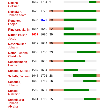
1667
1734
9
Reiche
,
Gottfried
1623
1722
39
Reincken
,
Johann Adam
1636
1676
39
Reusner
,
Esajas
1586
1649
12
Rinckart
, Martin
1637
1690
39
Rittler
, Philipp
Jacob
1617
1684
39
Rosenmüller
,
Johann
1653
1700
23
Rothe
, Johann
Christoph
1595
1663
26
Scheidemann
,
Heinrich
1587
1654
17
Scheidt
, Samuel
1648
1701
28
Schelle
, Johann
1660
1712
16
Schenck
,
Johann
1592
1667
30
Schildt
,
Melchior
1661
1719
15
Schmikerer
,
Johann
Abraham