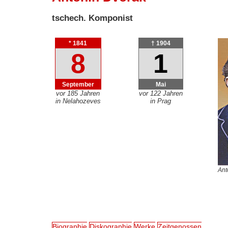
tschech. Komponist
* 1841
† 1904
8
1
September
Mai
vor 185 Jahren
vor 122 Jahren
in Nelahozeves
in Prag
Ant
Biographie
Diskographie
Werke
Zeitgenossen