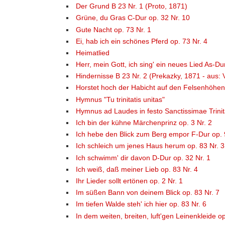
Der Grund B 23 Nr. 1 (Proto, 1871)
Grüne, du Gras C-Dur op. 32 Nr. 10
Gute Nacht op. 73 Nr. 1
Ei, hab ich ein schönes Pferd op. 73 Nr. 4
Heimatlied
Herr, mein Gott, ich sing' ein neues Lied As-Du
Hindernisse B 23 Nr. 2 (Prekazky, 1871 - aus: 
Horstet hoch der Habicht auf den Felsenhöhen 
Hymnus "Tu trinitatis unitas"
Hymnus ad Laudes in festo Sanctissimae Trinita
Ich bin der kühne Märchenprinz op. 3 Nr. 2
Ich hebe den Blick zum Berg empor F-Dur op. 
Ich schleich um jenes Haus herum op. 83 Nr. 3
Ich schwimm' dir davon D-Dur op. 32 Nr. 1
Ich weiß, daß meiner Lieb op. 83 Nr. 4
Ihr Lieder sollt ertönen op. 2 Nr. 1
Im süßen Bann von deinem Blick op. 83 Nr. 7
Im tiefen Walde steh' ich hier op. 83 Nr. 6
In dem weiten, breiten, luft'gen Leinenkleide op