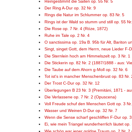
Reingestimmt die Saiten op. 55 Nr. 5
Der Ring A-Dur op. 32 Nr. 9
Rings die Natur im Schlummer op. 83 Nr. 5
Rings ist der Wald so stumm und still op. 55 Nr
Die Rose op. 7 Nr. 4 (Róze, 1872)
Ruhe im Tale op. 2 Nr. 4
O sanctissima op. 19a B. 95b für Alt, Bariton 
Singt, singet Gott, dem Herrn, neue Lieder F-D
Die Sternlein hoch am Himmelszelt op. 3 Nr. 1
Die Stickerin op. 82 Nr. 2 (1887/1888 - aus: Vi
Die Taube auf dem Ahorn g-Moll op. 32 Nr. 6
Tot ist's in mancher Menschenbrust op. 83 Nr. 
Der Trost C-Dur op. 32 Nr. 12
Überlegungen B 23 Nr. 3 (Premitáni, 1871 - aus
Die Verlassene op. 7 Nr. 2 (Opuscena)
Voll Freude schuf den Menschen Gott op. 3 Nr.
Wasser und Weinen D-Dur op. 32 Nr. 7
Wenn die Sense scharf geschliffen F-Dur op. 3
Ei, wie mein Triangel wunderherrlich läutet op. 
Wie schön war jener goldne Traum op. 2 Nr. 2