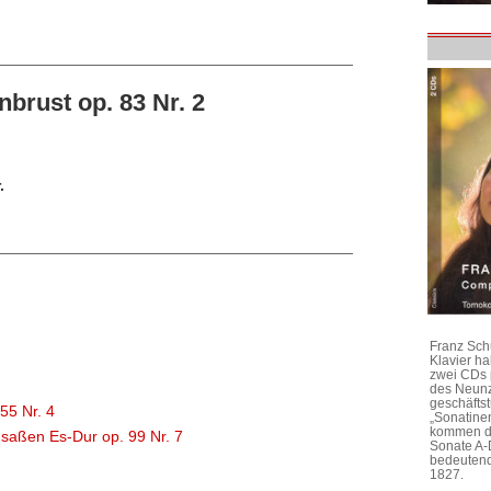
brust op. 83 Nr. 2
.
Franz Sch
Klavier h
zwei CDs 
des Neunz
geschäftst
 55 Nr. 4
„Sonatine
kommen di
 saßen Es-Dur op. 99 Nr. 7
Sonate A-
bedeutend
1827.