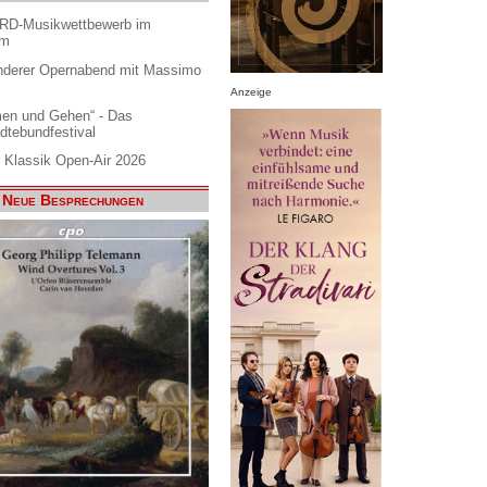
ARD-Musikwettbewerb im
am
nderer Opernabend mit Massimo
Anzeige
en und Gehen“ - Das
dtebundfestival
 Klassik Open-Air 2026
Neue Besprechungen