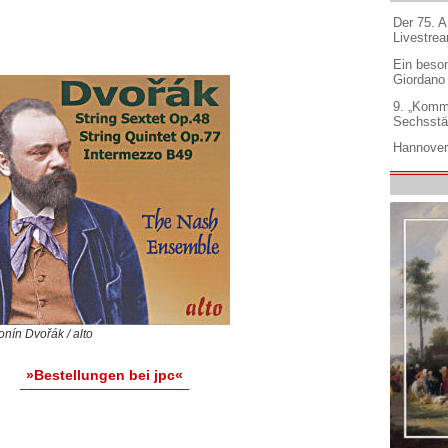
Der 75. 
Livestre
Ein beso
Giordano
9. „Komm
Sechsstä
Hannover
onín Dvořák / alto
»Bestellungen bei jpc«