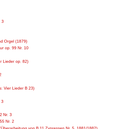
. 3
und Orgel (1879)
ur op. 99 Nr. 10
er Lieder op. 82)
2
: Vier Lieder B 23)
 3
2 Nr. 3
55 Nr. 2
 (Überarbeitung von B 11 Zypressen Nr. 5, 1881/1882)