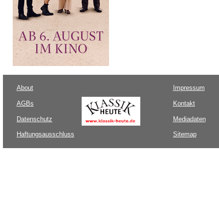
About
Impressum
AGBs
Kontakt
Datenschutz
Mediadaten
Haftungsausschluss
Sitemap