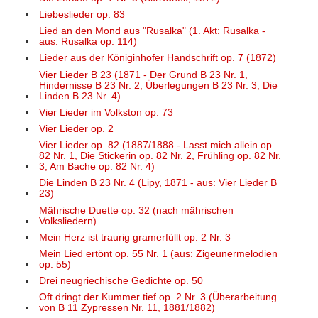
Liebeslieder op. 83
Lied an den Mond aus "Rusalka" (1. Akt: Rusalka -
aus: Rusalka op. 114)
Lieder aus der Königinhofer Handschrift op. 7 (1872)
Vier Lieder B 23 (1871 - Der Grund B 23 Nr. 1,
Hindernisse B 23 Nr. 2, Überlegungen B 23 Nr. 3, Die
Linden B 23 Nr. 4)
Vier Lieder im Volkston op. 73
Vier Lieder op. 2
Vier Lieder op. 82 (1887/1888 - Lasst mich allein op.
82 Nr. 1, Die Stickerin op. 82 Nr. 2, Frühling op. 82 Nr.
3, Am Bache op. 82 Nr. 4)
Die Linden B 23 Nr. 4 (Lipy, 1871 - aus: Vier Lieder B
23)
Mährische Duette op. 32 (nach mährischen
Volksliedern)
Mein Herz ist traurig gramerfüllt op. 2 Nr. 3
Mein Lied ertönt op. 55 Nr. 1 (aus: Zigeunermelodien
op. 55)
Drei neugriechische Gedichte op. 50
Oft dringt der Kummer tief op. 2 Nr. 3 (Überarbeitung
von B 11 Zypressen Nr. 11, 1881/1882)