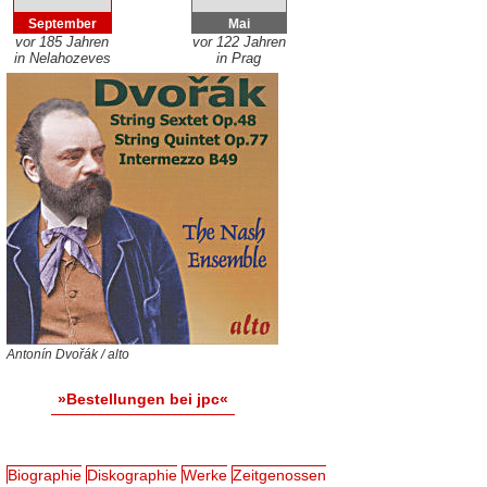
September
Mai
vor 185 Jahren
vor 122 Jahren
in Nelahozeves
in Prag
Antonín Dvořák / alto
»Bestellungen bei jpc«
Biographie
Diskographie
Werke
Zeitgenossen