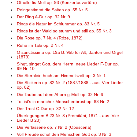
Othello fis-Moll op. 93 (Konzertouvertüre)
Reingestimmt die Saiten op. 55 Nr. 5
Der Ring A-Dur op. 32 Nr. 9
Rings die Natur im Schlummer op. 83 Nr. 5
Rings ist der Wald so stumm und still op. 55 Nr. 3
Die Rose op. 7 Nr. 4 (Róze, 1872)
Ruhe im Tale op. 2 Nr. 4
O sanctissima op. 19a B. 95b für Alt, Bariton und Orgel
(1879)
Singt, singet Gott, dem Herrn, neue Lieder F-Dur op.
99 Nr. 10
Die Sternlein hoch am Himmelszelt op. 3 Nr. 1
Die Stickerin op. 82 Nr. 2 (1887/1888 - aus: Vier Lieder
op. 82)
Die Taube auf dem Ahorn g-Moll op. 32 Nr. 6
Tot ist's in mancher Menschenbrust op. 83 Nr. 2
Der Trost C-Dur op. 32 Nr. 12
Überlegungen B 23 Nr. 3 (Premitáni, 1871 - aus: Vier
Lieder B 23)
Die Verlassene op. 7 Nr. 2 (Opuscena)
Voll Freude schuf den Menschen Gott op. 3 Nr. 3