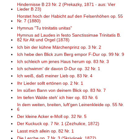
Hindernisse B 23 Nr. 2 (Prekazky, 1871 - aus: Vier
Lieder B 23)
Horstet hoch der Habicht auf den Felsenhöhen op. 55
Nr. 7 (1880)
Hymnus "Tu trinitatis unitas"
Hymnus ad Laudes in festo Sanctissimae Trinitatis B.
82 für Alt und Orgel (1878)
Ich bin der kühne Märchenprinz op. 3 Nr. 2
Ich hebe den Blick zum Berg empor F-Dur op. 99 Nr. 9
Ich schleich um jenes Haus herum op. 83 Nr. 3
Ich schwimm' dir davon D-Dur op. 32 Nr. 1
Ich weiß, daß meiner Lieb op. 83 Nr. 4
Ihr Lieder sollt ertönen op. 2 Nr. 1
Im süßen Bann von deinem Blick op. 83 Nr. 7
Im tiefen Walde steh' ich hier op. 83 Nr. 6
In dem weiten, breiten, luft'gen Leinenkleide op. 55 Nr.
6
Der kleine Acker e-Moll op. 32 Nr. 5
Der Kuckuck op. 7 Nr. 1 (Zezhulice, 1872)
Lasst mich allein op. 82 Nr. 1
Die Lerche op. 7 Nr. 3 (Skrivánek, 1872)