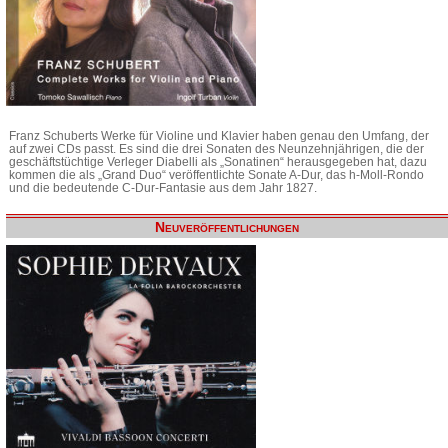
Franz Schuberts Werke für Violine und Klavier haben genau den Umfang, der
auf zwei CDs passt. Es sind die drei Sonaten des Neunzehnjährigen, die der
geschäftstüchtige Verleger Diabelli als „Sonatinen“ herausgegeben hat, dazu
kommen die als „Grand Duo“ veröffentlichte Sonate A-Dur, das h-Moll-Rondo
und die bedeutende C-Dur-Fantasie aus dem Jahr 1827.
Neuveröffentlichungen