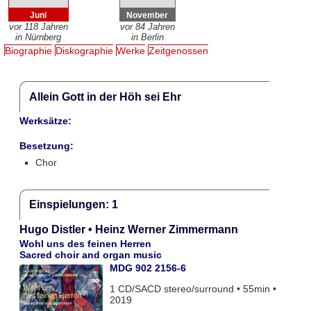
Juni
November
vor 118 Jahren
vor 84 Jahren
in Nürnberg
in Berlin
Biographie
Diskographie
Werke
Zeitgenossen
Allein Gott in der Höh sei Ehr
Werksätze:
Besetzung:
Chor
Einspielungen: 1
Hugo Distler • Heinz Werner Zimmermann
Wohl uns des feinen Herren
Sacred choir and organ music
MDG 902 2156-6
1 CD/SACD stereo/surround • 55min •
2019