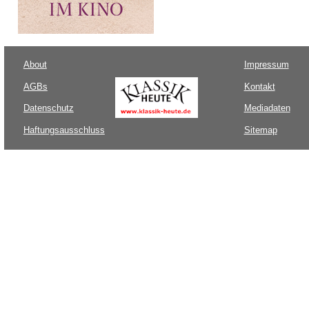
About
Impressum
AGBs
Kontakt
Datenschutz
Mediadaten
Haftungsausschluss
Sitemap