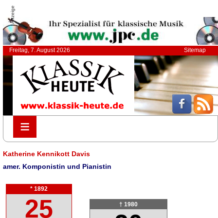
Anzeige
Freitag, 7. August 2026
Sitemap
≡
≡
Katherine Kennikott Davis
amer. Komponistin und Pianistin
* 1892
25
† 1980