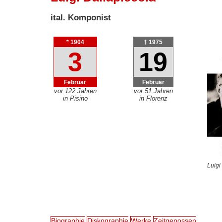
ital. Komponist
* 1904
† 1975
3
19
Februar
Februar
vor 122 Jahren
vor 51 Jahren
in Pisino
in Florenz
Luigi
Biographie
Diskographie
Werke
Zeitgenossen