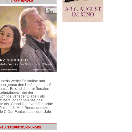
CD der Woche
uberts Werke für Violine und
aben genau den Umfang, der auf
passt. Es sind die drei Sonaten
ehnjährigen, die der
üchtige Verleger Diabelli als
n“ herausgegeben hat, dazu
e als „Grand Duo“ veröffentlichte
Dur, das h-Moll-Rondo und die
e C-Dur-Fantasie aus dem Jahr
Neuveröffentlichungen