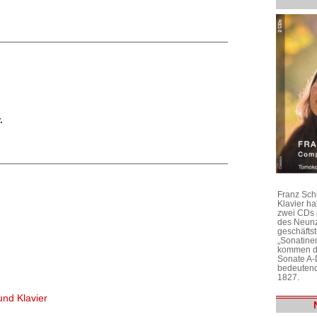
.
Franz Sch
Klavier h
zwei CDs 
des Neunz
geschäftst
„Sonatine
kommen di
Sonate A-
bedeutend
1827.
und Klavier