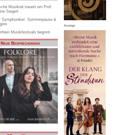
che Musikrat trauert um Prof.
ine Siegert
 Symphoniker: Sommerpause &
ginn
Anzeige
rrhein Musikfestivals beginnt
Neue Besprechungen