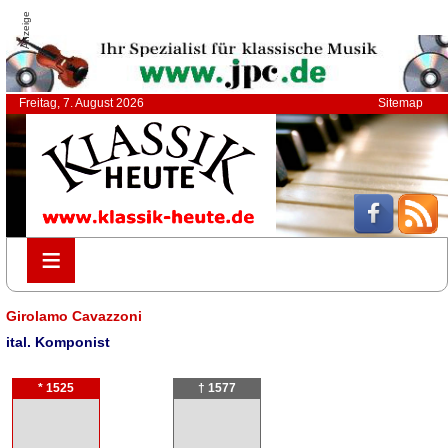
Anzeige
Freitag, 7. August 2026
Sitemap
≡
≡
Girolamo Cavazzoni
ital. Komponist
* 1525
† 1577