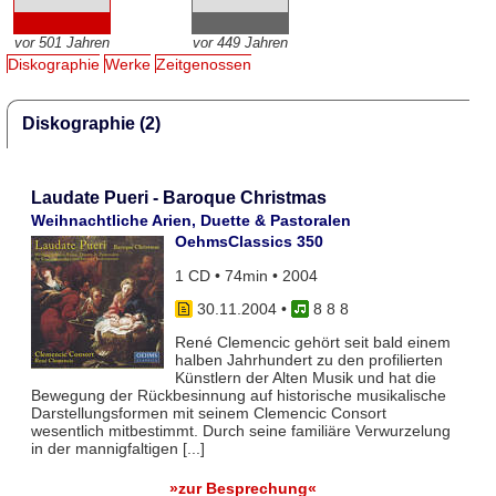
vor 501 Jahren
vor 449 Jahren
Diskographie
Werke
Zeitgenossen
Diskographie (2)
Laudate Pueri - Baroque Christmas
Weihnachtliche Arien, Duette & Pastoralen
OehmsClassics 350
1 CD • 74min • 2004
30.11.2004
•
8 8 8
René Clemencic gehört seit bald einem
halben Jahrhundert zu den profilierten
Künstlern der Alten Musik und hat die
Bewegung der Rückbesinnung auf historische musikalische
Darstellungsformen mit seinem Clemencic Consort
wesentlich mitbestimmt. Durch seine familiäre Verwurzelung
in der mannigfaltigen [...]
»zur Besprechung«