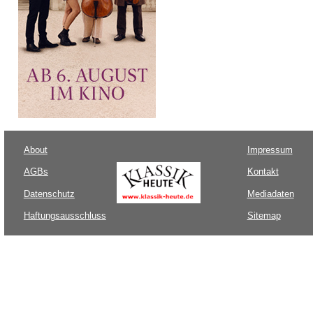
About
Impressum
AGBs
Kontakt
Datenschutz
Mediadaten
Haftungsausschluss
Sitemap