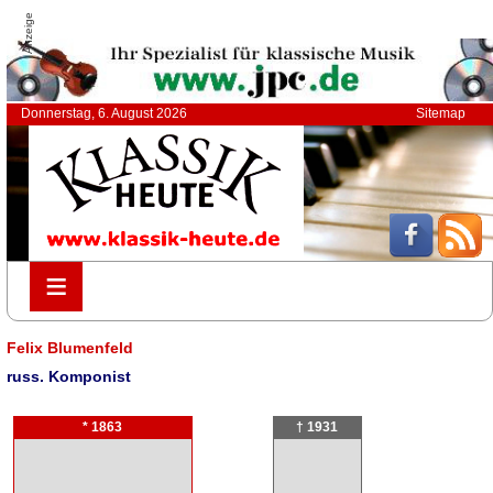
Anzeige
Donnerstag, 6. August 2026
Sitemap
≡
≡
Felix Blumenfeld
russ. Komponist
* 1863
† 1931