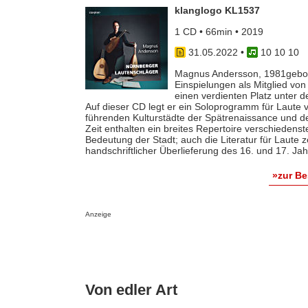
klanglogo KL1537
1 CD • 66min • 2019
31.05.2022
•
10 10 10
Magnus Andersson, 1981gebore
Einspielungen als Mitglied vo
einen verdienten Platz unter d
Auf dieser CD legt er ein Soloprogramm für Laute v
führenden Kulturstädte der Spätrenaissance und d
Zeit enthalten ein breites Repertoire verschiedenst
Bedeutung der Stadt; auch die Literatur für Laute 
handschriftlicher Überlieferung des 16. und 17. Ja
»zur B
Anzeige
Von edler Art