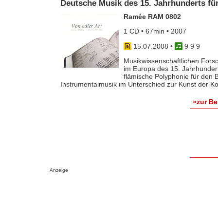
Deutsche Musik des 15. Jahrhunderts fü
Ramée RAM 0802
1 CD • 67min • 2007
15.07.2008
•
9 9 9
Musikwissenschaftlichen Fors
im Europa des 15. Jahrhundert
flämische Polyphonie für den B
Instrumentalmusik im Unterschied zur Kunst der Kom
»zur B
Anzeige