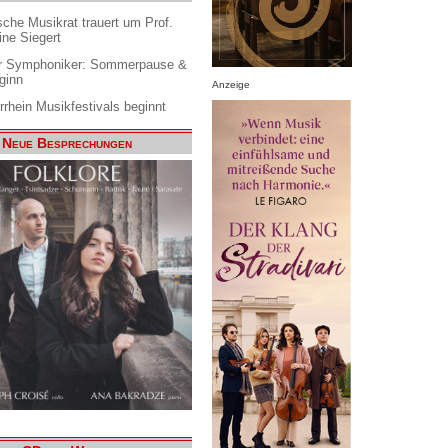
che Musikrat trauert um Prof.
ine Siegert
 Symphoniker: Sommerpause &
ginn
Anzeige
rrhein Musikfestivals beginnt
Neue Besprechungen