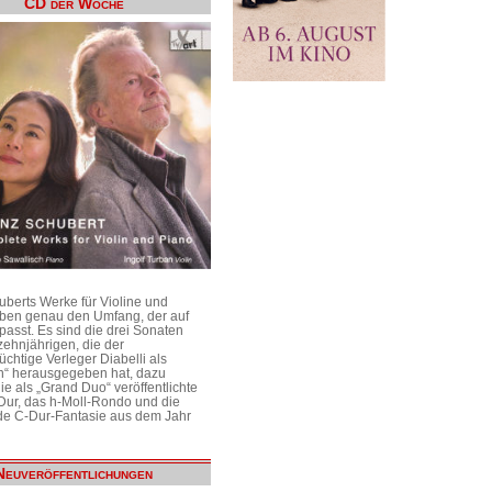
CD der Woche
uberts Werke für Violine und
aben genau den Umfang, der auf
passt. Es sind die drei Sonaten
ehnjährigen, die der
üchtige Verleger Diabelli als
n“ herausgegeben hat, dazu
e als „Grand Duo“ veröffentlichte
Dur, das h-Moll-Rondo und die
e C-Dur-Fantasie aus dem Jahr
Neuveröffentlichungen