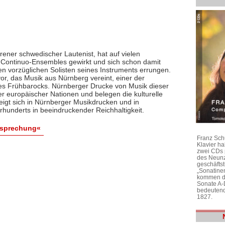
ner schwedischer Lautenist, hat auf vielen
n Continuo-Ensembles gewirkt und sich schon damit
en vorzüglichen Solisten seines Instruments errungen.
or, das Musik aus Nürnberg vereint, einer der
es Frühbarocks. Nürnberger Drucke von Musik dieser
er europäischer Nationen und belegen die kulturelle
zeigt sich in Nürnberger Musikdrucken und in
hrhunderts in beeindruckender Reichhaltigkeit.
esprechung«
Franz Sch
Klavier h
zwei CDs 
des Neunz
geschäftst
„Sonatine
kommen di
Sonate A-
bedeutend
1827.