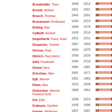
1948
2012
49
Brandmüller
, Theo
1931
2001
38
Brandt
, Helmut
1945
2001
38
Brasch
, Thomas
1930
2023
60
Bruckmann
, Ferdinand
1888
1976
13
Butting
, Max
1933
2016
53
Callhoff
, Herbert
1931
2011
48
Degenhardt
, Franz Josef
1907
1993
30
Desportes
, Yvonne
1894
1979
16
Dessau
, Paul
1930
2020
57
Dittrich
, Paul-Heinz
1936
2018
55
Döhl
, Friedhelm
1895
1981
18
Dostal
, Nico
1891
1971
8
Drischner
, Max
1901
1983
20
Egk
, Werner
1915
2008
45
Eham
, Max
1908
1981
18
Eisbrenner
, Werner
Friedrich Emil
1938
2024
61
Erb
, Elke
1939
1996
33
Erdmann
, Gunther
1907
1987
24
Fortner
, Wolfgang