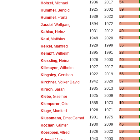
1936
2017
54
Höltzel
, Michael
1925
2002
39
Hummel
, Bertold
1939
2022
59
Hummel
, Franz
1894
1972
9
Jacobi
, Wolfgang
1931
2012
49
Kahlau
, Heinz
1949
2020
57
Kaul
, Matthias
1929
1999
36
Kelkel
, Manfred
1895
1991
28
Kempff
, Wilhelm
1926
2003
40
Kiessling
, Heinz
1927
2017
54
Killmayer
, Wilhelm
1922
2019
56
Kingsley
, Gershon
1942
2020
57
Kirchner
, Volker David
1935
2013
50
Kirsch
, Sarah
1925
2009
46
Klebe
, Giselher
1885
1973
10
Klemperer
, Otto
1928
1971
8
Kluge
, Manfred
1901
1975
12
Klussmann
, Ernst Gernot
1930
2009
46
Kochan
, Günter
1926
2022
59
Koerppen
, Alfred
1943
2003
40
Kriegel
, Volker