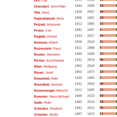
Orff
, Carl
1944
2006
43
Ostendorf
, Jens-Peter
1926
2007
44
Otte
, Hans
1906
1991
28
Papandopoulo
, Boris
1912
1985
22
Petzold
, Johannes
1891
1967
4
Protze
, Curt
1933
2017
54
Ragwitz
, Erhard
1936
2024
61
Reimann
, Aribert
1911
1968
5
Reizenstein
, Franz
1900
1985
22
Reutter
, Hermann
1931
2019
56
Richter
, Kurt Dietmar
1952
2024
61
Rihm
, Wolfgang
1902
1973
10
Rixner
, Josef
1935
1965
2
Ronnefeld
, Peter
1931
2003
40
Rosenfeld
, Gerhard
1912
1995
32
Rosenstengel
, Albrecht
1946
2023
60
Rummler
, Hans-Michael
1962
2016
53
Sadlo
, Peter
1942
2013
50
Schenker
, Friedrich
1907
1974
11
Scherber
, Martin