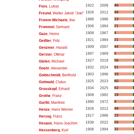
1922
2009
46
Foss
, Lukas
1926
2012
49
Freund
, Walter Jakob "Joki"
1888
1986
23
Fromm-Michaels
, Ilse
1906
1984
21
Frommel
, Gerhard
1908
1967
4
Gaze
, Heino
1921
1984
21
Geißler
, Fritz
1909
2007
44
Genzmer
, Harald
1897
1969
6
Gerster
, Ottmar
1927
2019
56
Gielen
, Michael
1932
2024
61
Goehr
, Alexander
1903
1996
33
Goldschmidt
, Berthold
1925
2023
60
Gottwald
, Clytus
1934
2025
62
Grosskopf
, Erhard
1908
1982
19
Grothe
, Franz
1890
1972
9
Gurlitt
, Manfred
1926
2012
49
Henze
, Hans Werner
1917
1986
23
Herzog
, Franz
1938
2022
59
Hespos
, Hans-Joachim
1908
1994
31
Hessenberg
, Kurt