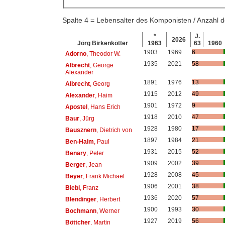
Spalte 4 = Lebensalter des Komponisten / Anzahl
*
J.
2026
Jörg Birkenkötter
1963
63
1960
1903
1969
6
Adorno
, Theodor W.
1935
2021
58
Albrecht
, George
Alexander
1891
1976
13
Albrecht
, Georg
1915
2012
49
Alexander
, Haim
1901
1972
9
Apostel
, Hans Erich
1918
2010
47
Baur
, Jürg
1928
1980
17
Bausznern
, Dietrich von
1897
1984
21
Ben-Haim
, Paul
1931
2015
52
Benary
, Peter
1909
2002
39
Berger
, Jean
1928
2008
45
Beyer
, Frank Michael
1906
2001
38
Biebl
, Franz
1936
2020
57
Blendinger
, Herbert
1900
1993
30
Bochmann
, Werner
1927
2019
56
Böttcher
, Martin