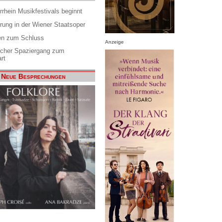
rrhein Musikfestivals beginnt
rung in der Wiener Staatsoper
en zum Schluss
Anzeige
scher Spaziergang zum
rt
Neue Besprechungen