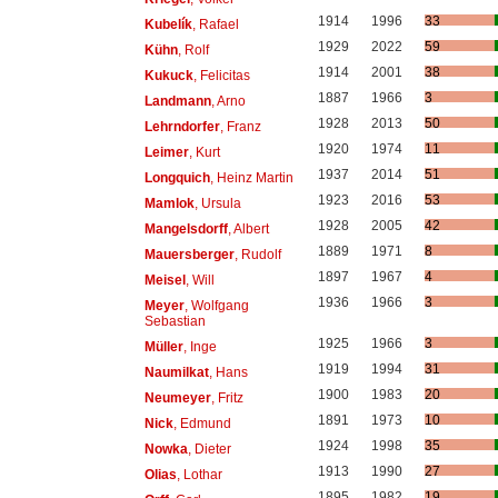
1914
1996
33
Kubelík
, Rafael
1929
2022
59
Kühn
, Rolf
1914
2001
38
Kukuck
, Felicitas
1887
1966
3
Landmann
, Arno
1928
2013
50
Lehrndorfer
, Franz
1920
1974
11
Leimer
, Kurt
1937
2014
51
Longquich
, Heinz Martin
1923
2016
53
Mamlok
, Ursula
1928
2005
42
Mangelsdorff
, Albert
1889
1971
8
Mauersberger
, Rudolf
1897
1967
4
Meisel
, Will
1936
1966
3
Meyer
, Wolfgang
Sebastian
1925
1966
3
Müller
, Inge
1919
1994
31
Naumilkat
, Hans
1900
1983
20
Neumeyer
, Fritz
1891
1973
10
Nick
, Edmund
1924
1998
35
Nowka
, Dieter
1913
1990
27
Olias
, Lothar
1895
1982
19