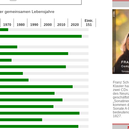
 der gemeinsamen Lebensjahre
Eintr.
1970
1980
1990
2000
2010
2020
151
Franz Sch
Klavier h
zwei CDs 
des Neunz
geschäftst
„Sonatine
kommen di
Sonate A-
bedeutend
1827.