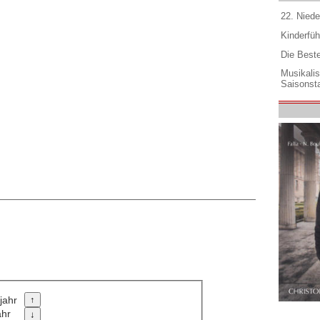
22. Niede
Kinderfüh
Die Best
Musikali
Saisonsta
jahr
ahr