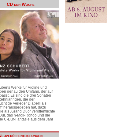
CD der Woche
uberts Werke für Violine und
aben genau den Umfang, der auf
passt. Es sind die drei Sonaten
ehnjährigen, die der
üchtige Verleger Diabelli als
n“ herausgegeben hat, dazu
e als „Grand Duo“ veröffentlichte
Dur, das h-Moll-Rondo und die
e C-Dur-Fantasie aus dem Jahr
Neuveröffentlichungen