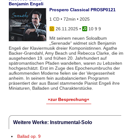
Benjamin Engeli
Prospero Classical PROSP0121
1 CD • 72min • 2025
26.11.2025
•
10 9 9
Mit seinem neuen Soloalbum
„Serenade“ widmet sich Benjamin
Engeli der Klaviermusik dreier Komponistinnen. Agathe
Backer-Grøndahl, Amy Beach und Rebecca Clarke, die im
ausgehenden 19. und frühen 20. Jahrhundert auf
spätromantischen Pfaden wandelten, waren zu Lebzeiten
hochgeschätzt. Erst im Zuge des Epochenumbruchs der
aufkommenden Moderne fielen sie der Vergessenheit
anheim. In seinem fein ausbalancierten Programm
präsentiert der aus Basel stammende Pianist Engeli ihre
Miniaturen, Balladen und Charakterstücke.
»zur Besprechung«
Weitere Werke: Instrumental-Solo
Ballad op. 9