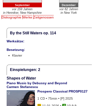
September
Dezember
vor 159 Jahren
vor 82 Jahren
in Henniker, New Hampshire
in New York
Diskographie
Werke
Zeitgenossen
By the Still Waters op. 114
Werksätze:
Besetzung:
Klavier
Einspielungen: 2
Shapes of Water
Piano Music by Debussy and Beyond
Carmen Stefanescu
Prospero Classical PROSP0127
1 CD • 75min • [P] 2025
11.01.2026
•
10 9 9