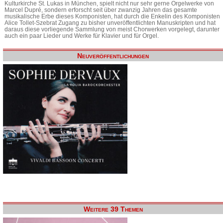
Kulturkirche St. Lukas in München, spielt nicht nur sehr gerne Orgelwerke von
Marcel Dupré, sondern erforscht seit über zwanzig Jahren das gesamte
musikalische Erbe dieses Komponisten, hat durch die Enkelin des Komponisten
Alice Tollet-Szebrat Zugang zu bisher unveröffentlichten Manuskripten und hat
daraus diese vorliegende Sammlung von meist Chorwerken vorgelegt, darunter
auch ein paar Lieder und Werke für Klavier und für Orgel.
Neuveröffentlichungen
Weitere 39 Themen