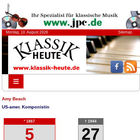
Anzeige
Montag, 10. August 2026
Sitemap
≡
≡
Amy Beach
US-amer. Komponistin
* 1867
† 1944
5
27