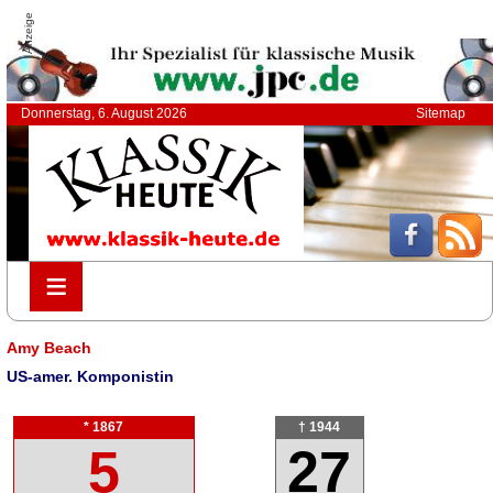
Anzeige
Donnerstag, 6. August 2026
Sitemap
≡
≡
Amy Beach
US-amer. Komponistin
* 1867
† 1944
5
27