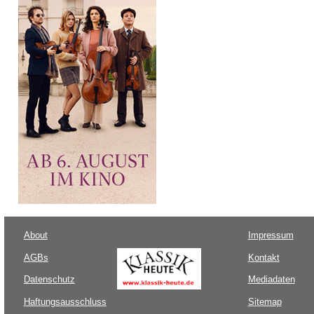
About
Impressum
AGBs
Kontakt
Datenschutz
Mediadaten
Haftungsausschluss
Sitemap