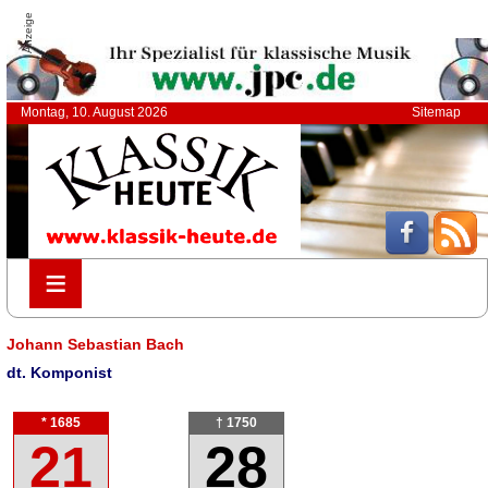
Anzeige
Montag, 10. August 2026
Sitemap
≡
≡
Johann Sebastian Bach
dt. Komponist
* 1685
† 1750
21
28