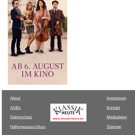
About
Impressum
AGBs
Kontakt
Datenschutz
Mediadaten
Haftungsausschluss
Sitemap