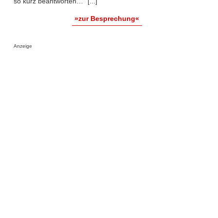
so kurz beantworten…“ [...]
»zur Besprechung«
Anzeige