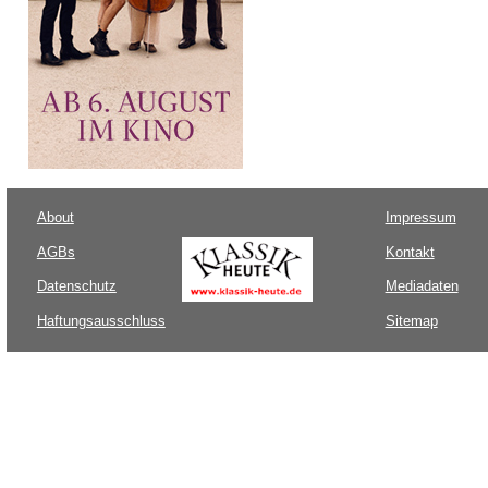
About
Impressum
AGBs
Kontakt
Datenschutz
Mediadaten
Haftungsausschluss
Sitemap