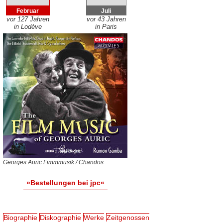
Februar
Juli
vor 127 Jahren
vor 43 Jahren
in Lodève
in Paris
Georges Auric Fimmmusik / Chandos
»Bestellungen bei jpc«
Biographie
Diskographie
Werke
Zeitgenossen