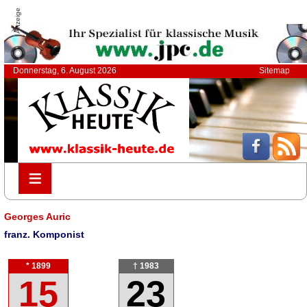
Anzeige
Donnerstag, 6. August 2026
Sitemap
≡
≡
Georges Auric
franz. Komponist
* 1899
† 1983
15
23