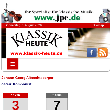
Anzeige
Donnerstag, 6. August 2026
Sitemap
≡
≡
Johann Georg Albrechtsberger
österr. Komponist
* 1736
† 1809
3
7