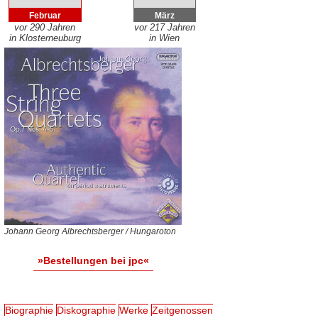
Februar
März
vor 290 Jahren
vor 217 Jahren
in Klosterneuburg
in Wien
Johann Georg Albrechtsberger / Hungaroton
»Bestellungen bei jpc«
Biographie
Diskographie
Werke
Zeitgenossen