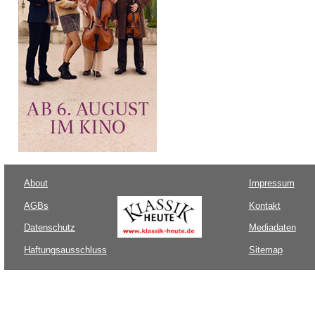
About
Impressum
AGBs
Kontakt
Datenschutz
Mediadaten
Haftungsausschluss
Sitemap