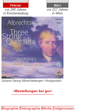
Februar
März
vor 290 Jahren
vor 217 Jahren
in Klosterneuburg
in Wien
Johann Georg Albrechtsberger / Hungaroton
»Bestellungen bei jpc«
Biographie
Diskographie
Werke
Zeitgenossen