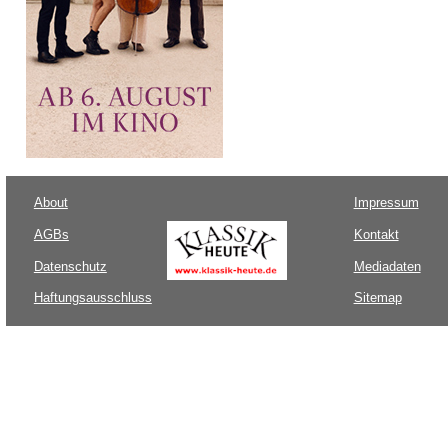
About
Impressum
AGBs
Kontakt
Datenschutz
Mediadaten
Haftungsausschluss
Sitemap