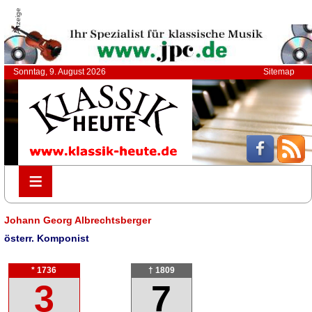
Anzeige
Sonntag, 9. August 2026
Sitemap
≡
≡
Johann Georg Albrechtsberger
österr. Komponist
* 1736
† 1809
3
7