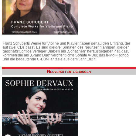
Franz Schuberts Werke für Violine und Klavier haben genau den Umfang, der
auf zwei CDs passt. Es sind die drei Sonaten des Neunzehnjährigen, die der
geschäftstüchtige Verleger Diabelli als „Sonatinen“ herausgegeben hat, dazu
kommen die als „Grand Duo“ veröffentlichte Sonate A-Dur, das h-Moll-Rondo
und die bedeutende C-Dur-Fantasie aus dem Jahr 1827.
Neuveröffentlichungen