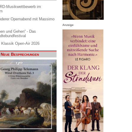
ARD-Musikwettbewerb im
am
nderer Opernabend mit Massimo
Anzeige
en und Gehen“ - Das
dtebundfestival
 Klassik Open-Air 2026
Neue Besprechungen