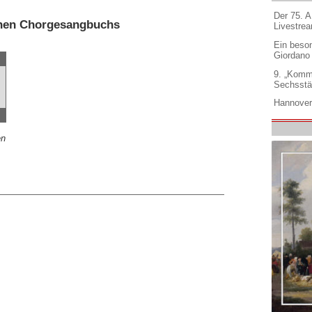
Der 75. 
schen Chorgesangbuchs
Livestre
Ein beso
Giordano
9. „Komm
Sechsstä
Hannover
en