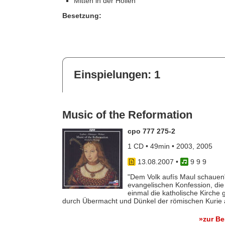
Mitten in der Höllen
Besetzung:
Einspielungen: 1
Music of the Reformation
cpo 777 275-2
1 CD • 49min • 2003, 2005
13.08.2007
•
9 9 9
"Dem Volk aufís Maul schauen"
evangelischen Konfession, die 
einmal die katholische Kirche 
durch Übermacht und Dünkel der römischen Kurie a
»zur B