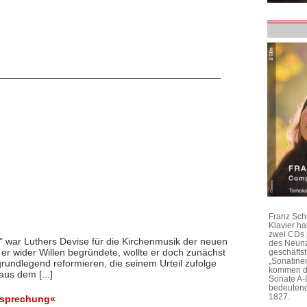
Franz Sch
Klavier h
zwei CDs 
 war Luthers Devise für die Kirchenmusik der neuen
des Neunz
er wider Willen begründete, wollte er doch zunächst
geschäftst
„Sonatine
grundlegend reformieren, die seinem Urteil zufolge
kommen di
us dem [...]
Sonate A-
bedeutend
1827.
esprechung«