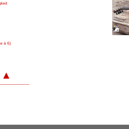
gkeit
te à 6)
▲