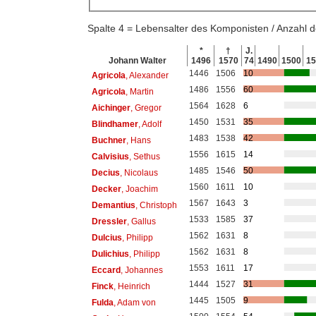
Spalte 4 = Lebensalter des Komponisten / Anzahl
*
†
J.
Johann Walter
1496
1570
74
1490
1500
15
1446
1506
10
Agricola
, Alexander
1486
1556
60
Agricola
, Martin
1564
1628
6
Aichinger
, Gregor
1450
1531
35
Blindhamer
, Adolf
1483
1538
42
Buchner
, Hans
1556
1615
14
Calvisius
, Sethus
1485
1546
50
Decius
, Nicolaus
1560
1611
10
Decker
, Joachim
1567
1643
3
Demantius
, Christoph
1533
1585
37
Dressler
, Gallus
1562
1631
8
Dulcius
, Philipp
1562
1631
8
Dulichius
, Philipp
1553
1611
17
Eccard
, Johannes
1444
1527
31
Finck
, Heinrich
1445
1505
9
Fulda
, Adam von