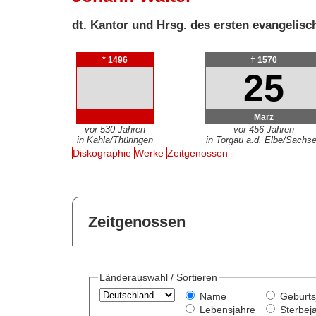
dt. Kantor und Hrsg. des ersten evangeli
* 1496
† 1570
25
März
vor 530 Jahren
vor 456 Jahren
in Kahla/Thüringen
in Torgau a.d. Elbe/Sachs
Diskographie
Werke
Zeitgenossen
Zeitgenossen
Länderauswahl / Sortieren
Name
Geburts
Lebensjahre
Sterbej