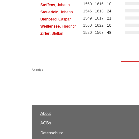
1560
1616
10
Steffens
, Johann
1546
1613
24
Steuerlein
, Johann
1549
1617
21
Ulenberg
, Caspar
1560
1622
10
Weißensee
, Friedrich
1520
1568
48
Zirler
, Steffan
Anzeige
About
AGBs
Datenschutz