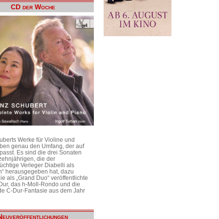
CD der Woche
uberts Werke für Violine und
aben genau den Umfang, der auf
passt. Es sind die drei Sonaten
ehnjährigen, die der
üchtige Verleger Diabelli als
n“ herausgegeben hat, dazu
e als „Grand Duo“ veröffentlichte
Dur, das h-Moll-Rondo und die
e C-Dur-Fantasie aus dem Jahr
Neuveröffentlichungen