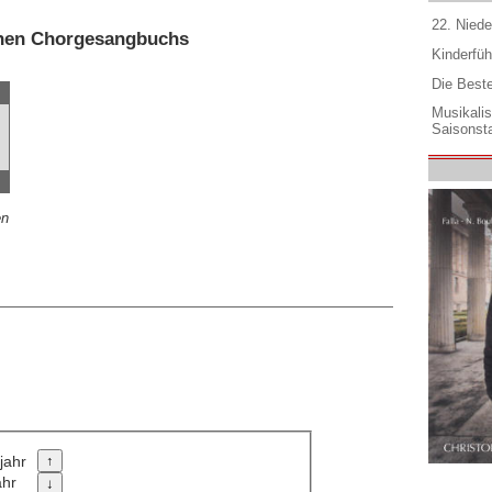
22. Niede
schen Chorgesangbuchs
Kinderfüh
Die Best
Musikali
Saisonsta
en
jahr
ahr