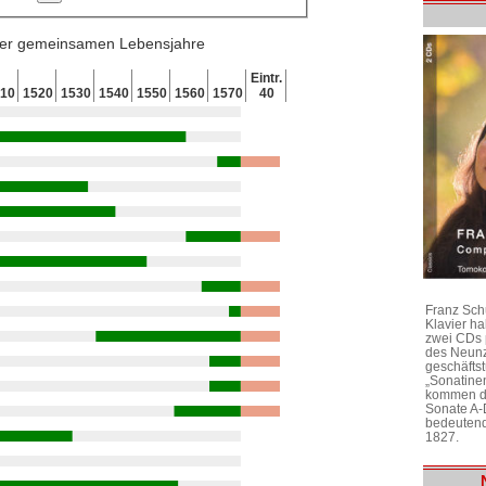
 der gemeinsamen Lebensjahre
Eintr.
10
1520
1530
1540
1550
1560
1570
40
Franz Sch
Klavier h
zwei CDs 
des Neunz
geschäftst
„Sonatine
kommen di
Sonate A-
bedeutend
1827.