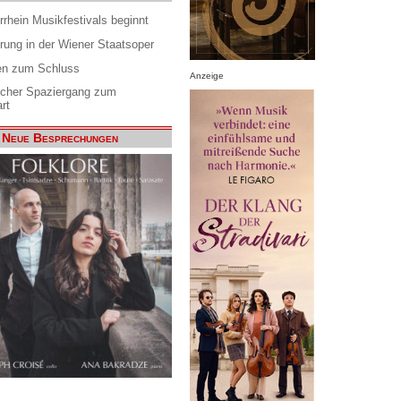
rrhein Musikfestivals beginnt
rung in der Wiener Staatsoper
en zum Schluss
Anzeige
scher Spaziergang zum
rt
Neue Besprechungen