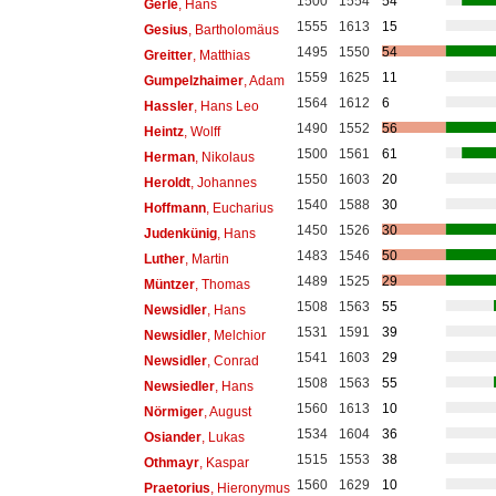
1500
1554
54
Gerle
, Hans
1555
1613
15
Gesius
, Bartholomäus
1495
1550
54
Greitter
, Matthias
1559
1625
11
Gumpelzhaimer
, Adam
1564
1612
6
Hassler
, Hans Leo
1490
1552
56
Heintz
, Wolff
1500
1561
61
Herman
, Nikolaus
1550
1603
20
Heroldt
, Johannes
1540
1588
30
Hoffmann
, Eucharius
1450
1526
30
Judenkünig
, Hans
1483
1546
50
Luther
, Martin
1489
1525
29
Müntzer
, Thomas
1508
1563
55
Newsidler
, Hans
1531
1591
39
Newsidler
, Melchior
1541
1603
29
Newsidler
, Conrad
1508
1563
55
Newsiedler
, Hans
1560
1613
10
Nörmiger
, August
1534
1604
36
Osiander
, Lukas
1515
1553
38
Othmayr
, Kaspar
1560
1629
10
Praetorius
, Hieronymus