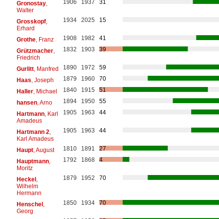
1906
1937
31
Gronostay
,
Walter
1934
2025
15
Grosskopf
,
Erhard
1908
1982
41
Grothe
, Franz
1832
1903
39
Grützmacher
,
Friedrich
1890
1972
59
Gurlitt
, Manfred
1879
1960
70
Haas
, Joseph
1840
1915
51
Haller
, Michael
1894
1950
55
hansen
, Arno
1905
1963
44
Hartmann
, Karl
Amadeus
1905
1963
44
Hartmann 2
,
Karl Amadeus
1810
1891
27
Haupt
, August
1792
1868
4
Hauptmann
,
Moritz
1879
1952
70
Heckel
,
Wilhelm
Hermann
1850
1934
70
Henschel
,
Georg