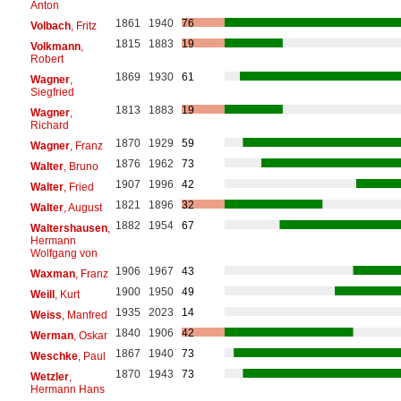
Anton
1861
1940
76
Volbach
, Fritz
1815
1883
19
Volkmann
,
Robert
1869
1930
61
Wagner
,
Siegfried
1813
1883
19
Wagner
,
Richard
1870
1929
59
Wagner
, Franz
1876
1962
73
Walter
, Bruno
1907
1996
42
Walter
, Fried
1821
1896
32
Walter
, August
1882
1954
67
Waltershausen
,
Hermann
Wolfgang von
1906
1967
43
Waxman
, Franz
1900
1950
49
Weill
, Kurt
1935
2023
14
Weiss
, Manfred
1840
1906
42
Werman
, Oskar
1867
1940
73
Weschke
, Paul
1870
1943
73
Wetzler
,
Hermann Hans