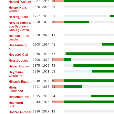
1857
1956
85
Hensel
, Walther
1926
2012
23
Henze
, Hans
Werner
1917
1986
32
Herzog
, Franz
1818
1893
29
Herzog Ernst II.
von Sachsen-
Coburg-Gotha
,
1938
2022
11
Hespos
, Hans-
Joachim
1908
1994
41
Hessenberg
,
Kurt
1866
1933
67
Hesssel
, Carl
1806
1872
8
Hetsch
, Louis
1875
1952
74
Heuer
, Gustav
1896
1961
53
Heymann
,
Werner R.
1849
1924
60
Hildach
, Eugen
1811
1885
21
Hiller
,
Ferdinand
1895
1963
54
Hindemith
, Paul
1843
1926
62
Hochberg
,
Bolko
1936
2017
13
Höltzel
, Michael