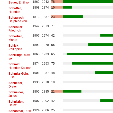
1862
1942
78
Sauer
, Emil von
1808
1874
10
Schäffer
,
Heinrich
1813
1887
23
Schauroth
,
Delphine von
1942
2013
7
Schenker
,
Friedrich
1907
1974
42
Scherber
,
Martin
1893
1970
56
Schick
,
Philippine
1868
1933
65
Schillings
, Max
von
1874
1953
75
Schmid
,
Heinrich Kaspar
1901
1987
48
Schmitz-Gohr
,
Else
1930
2018
19
Schnebel
,
Dieter
1805
1885
21
Schneider
,
Julius
1907
2002
42
Schnitzler
,
Heinz
1924
2006
25
Schonthal
, Ruth