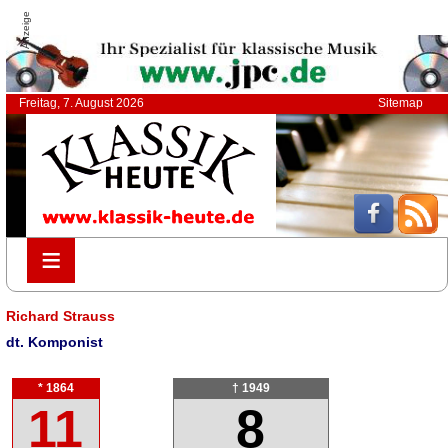
Anzeige
Freitag, 7. August 2026
Sitemap
≡
≡
Richard Strauss
dt. Komponist
* 1864
† 1949
11
8