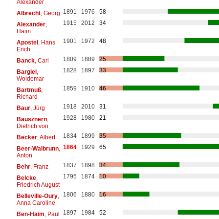
Alexander
1891
1976
58
Albrecht
, Georg
1915
2012
34
Alexander
,
Haim
1901
1972
48
Apostel
, Hans
Erich
1809
1889
25
Banck
, Carl
1828
1897
33
Bargiel
,
Woldemar
1859
1910
46
Bartmuß
,
Richard
1918
2010
31
Baur
, Jürg
1928
1980
21
Bausznern
,
Dietrich von
1834
1899
35
Becker
, Albert
1864
1929
65
Beer-Walbrunn
,
Anton
1837
1898
34
Behr
, Franz
1795
1874
10
Belcke
,
Friedrich August
1806
1880
16
Belleville-Oury
,
Anna Caroline
1897
1984
52
Ben-Haim
, Paul