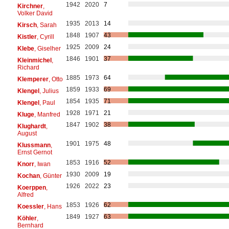
1942
2020
7
Kirchner
,
Volker David
1935
2013
14
Kirsch
, Sarah
1848
1907
43
Kistler
, Cyrill
1925
2009
24
Klebe
, Giselher
1846
1901
37
Kleinmichel
,
Richard
1885
1973
64
Klemperer
, Otto
1859
1933
69
Klengel
, Julius
1854
1935
71
Klengel
, Paul
1928
1971
21
Kluge
, Manfred
1847
1902
38
Klughardt
,
August
1901
1975
48
Klussmann
,
Ernst Gernot
1853
1916
52
Knorr
, Iwan
1930
2009
19
Kochan
, Günter
1926
2022
23
Koerppen
,
Alfred
1853
1926
62
Koessler
, Hans
1849
1927
63
Köhler
,
Bernhard