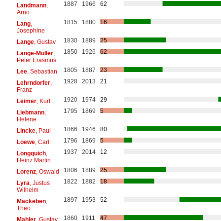
1887
1966
62
Landmann
,
Arno
1815
1880
16
Lang
,
Josephine
1830
1889
25
Lange
, Gustav
1850
1926
62
Lange-Müller
,
Peter Erasmus
1805
1887
23
Lee
, Sebastian
1928
2013
21
Lehrndorfer
,
Franz
1920
1974
29
Leimer
, Kurt
1795
1869
5
Liebmann
,
Helene
1866
1946
80
Lincke
, Paul
1796
1869
5
Loewe
, Carl
1937
2014
12
Longquich
,
Heinz Martin
1806
1889
25
Lorenz
, Oswald
1822
1882
18
Lyra
, Justus
Wilhelm
1897
1953
52
Mackeben
,
Theo
1860
1911
47
Mahler
, Gustav