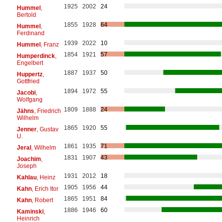
1925
2002
24
Hummel
,
Bertold
1855
1928
64
Hummel
,
Ferdinand
1939
2022
10
Hummel
, Franz
1854
1921
57
Humperdinck
,
Engelbert
1887
1937
50
Huppertz
,
Gottfried
1894
1972
55
Jacobi
,
Wolfgang
1809
1888
24
Jähns
, Friedrich
Wilhelm
1865
1920
55
Jenner
, Gustav
U.
1861
1935
71
Jeral
, Wilhelm
1831
1907
43
Joachim
,
Joseph
1931
2012
18
Kahlau
, Heinz
1905
1956
44
Kahn
, Erich Itor
1865
1951
84
Kahn
, Robert
1886
1946
60
Kaminski
,
Heinrich