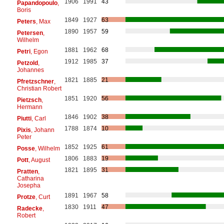
1906
1991
43
Papandopoulo
,
Boris
1849
1927
63
Peters
, Max
1890
1957
59
Petersen
,
Wilhelm
1881
1962
68
Petri
, Egon
1912
1985
37
Petzold
,
Johannes
1821
1885
21
Pfretzschner
,
Christian Robert
1851
1920
56
Pietzsch
,
Hermann
1846
1902
38
Piutti
, Carl
1788
1874
10
Pixis
, Johann
Peter
1852
1925
61
Posse
, Wilhelm
1806
1883
19
Pott
, August
1821
1895
31
Pratten
,
Catharina
Josepha
1891
1967
58
Protze
, Curt
1830
1911
47
Radecke
,
Robert