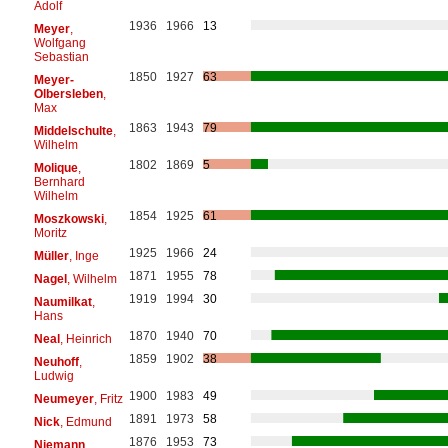
Adolf
1936
1966
13
Meyer
,
Wolfgang
Sebastian
1850
1927
63
Meyer-
Olbersleben
,
Max
1863
1943
79
Middelschulte
,
Wilhelm
1802
1869
5
Molique
,
Bernhard
Wilhelm
1854
1925
61
Moszkowski
,
Moritz
1925
1966
24
Müller
, Inge
1871
1955
78
Nagel
, Wilhelm
1919
1994
30
Naumilkat
,
Hans
1870
1940
70
Neal
, Heinrich
1859
1902
38
Neuhoff
,
Ludwig
1900
1983
49
Neumeyer
, Fritz
1891
1973
58
Nick
, Edmund
1876
1953
73
Niemann
,