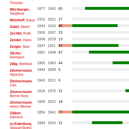
Theodor
1877
1942
65
Würzburger
,
Siegfried
1922
2021
27
Wüsthoff
, Klaus
1834
1910
46
Zabel
, Albert
1926
2007
23
Zechlin
, Ruth
1936
2019
13
Zender
, Hans
1837
1911
47
Zenger
, Max
1881
1948
67
Zilcher
,
Hermann
1905
1963
44
Zillig
, Winfried
1944
2009
5
Zimmermann
,
Aljoscha
1943
2021
6
Zimmermann
,
Udo
1918
1970
31
Zimmermann
,
Bernd-Alois
1930
2022
19
Zimmermann
,
Heinz Werner
1854
1941
77
Zöllner
,
Heinrich
1884
1915
31
zu Eulenburg
,
Sigwart Botho