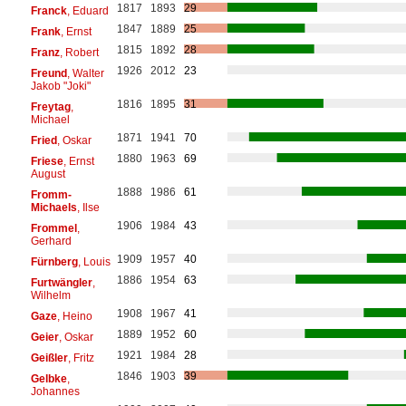
1817
1893
29
Franck
, Eduard
1847
1889
25
Frank
, Ernst
1815
1892
28
Franz
, Robert
1926
2012
23
Freund
, Walter
Jakob "Joki"
1816
1895
31
Freytag
,
Michael
1871
1941
70
Fried
, Oskar
1880
1963
69
Friese
, Ernst
August
1888
1986
61
Fromm-
Michaels
, Ilse
1906
1984
43
Frommel
,
Gerhard
1909
1957
40
Fürnberg
, Louis
1886
1954
63
Furtwängler
,
Wilhelm
1908
1967
41
Gaze
, Heino
1889
1952
60
Geier
, Oskar
1921
1984
28
Geißler
, Fritz
1846
1903
39
Gelbke
,
Johannes