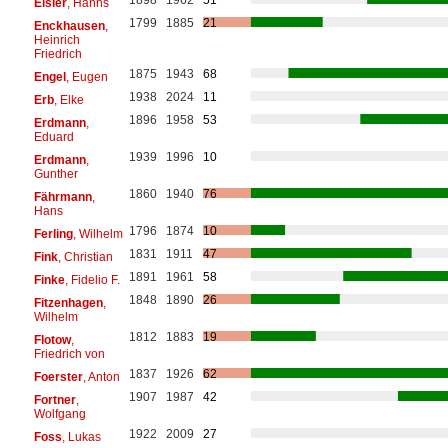
1898
1962
51
Eisler
, Hanns
1799
1885
21
Enckhausen
,
Heinrich
Friedrich
1875
1943
68
Engel
, Eugen
1938
2024
11
Erb
, Elke
1896
1958
53
Erdmann
,
Eduard
1939
1996
10
Erdmann
,
Gunther
1860
1940
76
Fährmann
,
Hans
1796
1874
10
Ferling
, Wilhelm
1831
1911
47
Fink
, Christian
1891
1961
58
Finke
, Fidelio F.
1848
1890
26
Fitzenhagen
,
Wilhelm
1812
1883
19
Flotow
,
Friedrich von
1837
1926
62
Foerster
, Anton
1907
1987
42
Fortner
,
Wolfgang
1922
2009
27
Foss
, Lukas