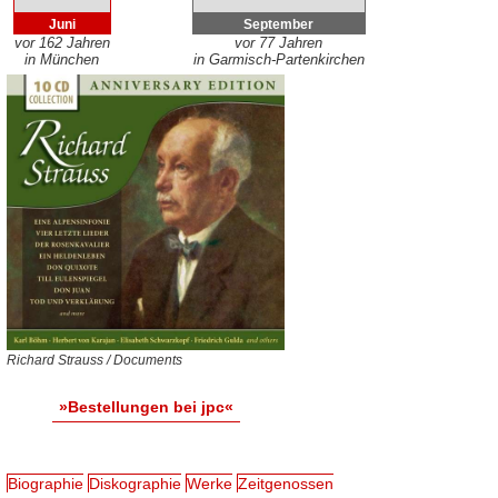
Juni
September
vor 162 Jahren
vor 77 Jahren
in München
in Garmisch-Partenkirchen
Richard Strauss / Documents
»Bestellungen bei jpc«
Biographie
Diskographie
Werke
Zeitgenossen