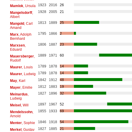
1923
2016
26
Mamlok
, Ursula
1928
2005
21
Mangelsdorff
,
Albert
1813
1889
25
Mangold
, Carl
Amand
1795
1866
2
Marx
, Adolph
Bernhard
1806
1887
23
Marxsen
,
Eduard
1889
1971
60
Mauersberger
,
Rudolf
1789
1878
14
Maurer
, Louis
1789
1878
14
Maurer
, Ludwig
1842
1912
48
May
, Karl
1812
1883
19
Mayer
, Emilie
1827
1896
32
Meinardus
,
Ludwig
1897
1967
52
Meisel
, Will
1855
1933
69
Mendelssohn
,
Arnold
1846
1918
54
Menter
, Sophie
1827
1885
21
Merkel
, Gustav