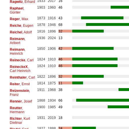
1933
2017
16
Ragwitz
, Erhard
1903
1960
46
Raphael
,
Günter
1873
1916
43
Reger
, Max
1878
1946
68
Reiche
, Eugen
1816
1896
32
Reichel
, Adolf
1936
2024
13
Reimann
,
Aribert
1850
1906
42
Reimann
,
Heinrich
1824
1910
46
Reinecke
, Carl
1824
1910
46
ReineckeX
,
Carl Heinrich
1822
1896
32
Reinthaler
, Carl
1814
1875
11
Reiter
, Ernst
1911
1968
38
Reizenstein
,
Franz
1868
1934
66
Renner
, Josef
1900
1985
49
Reutter
,
Hermann
1931
2019
18
Richter
, Kurt
Dietmar
1827
1888
24