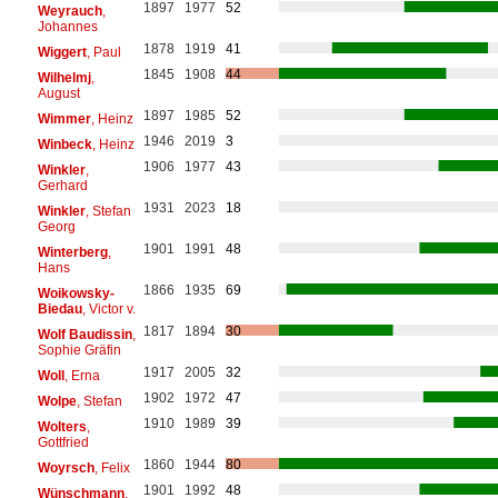
1897
1977
52
Weyrauch
,
Johannes
1878
1919
41
Wiggert
, Paul
1845
1908
44
Wilhelmj
,
August
1897
1985
52
Wimmer
, Heinz
1946
2019
3
Winbeck
, Heinz
1906
1977
43
Winkler
,
Gerhard
1931
2023
18
Winkler
, Stefan
Georg
1901
1991
48
Winterberg
,
Hans
1866
1935
69
Woikowsky-
Biedau
, Victor v.
1817
1894
30
Wolf Baudissin
,
Sophie Gräfin
1917
2005
32
Woll
, Erna
1902
1972
47
Wolpe
, Stefan
1910
1989
39
Wolters
,
Gottfried
1860
1944
80
Woyrsch
, Felix
1901
1992
48
Wünschmann
,