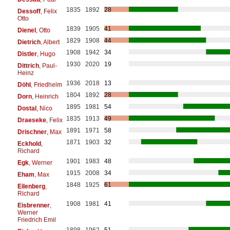
1835
1892
28
Dessoff
, Felix
Otto
1839
1905
41
Dienel
, Otto
1829
1908
44
Dietrich
, Albert
1908
1942
34
Distler
, Hugo
1930
2020
19
Dittrich
, Paul-
Heinz
1936
2018
13
Döhl
, Friedhelm
1804
1892
28
Dorn
, Heinrich
1895
1981
54
Dostal
, Nico
1835
1913
49
Draeseke
, Felix
1891
1971
58
Drischner
, Max
1871
1903
32
Eckhold
,
Richard
1901
1983
48
Egk
, Werner
1915
2008
34
Eham
, Max
1848
1925
61
Eilenberg
,
Richard
1908
1981
41
Eisbrenner
,
Werner
Friedrich Emil