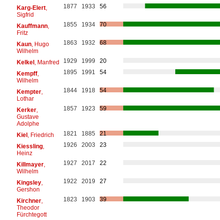
1877
1933
56
Karg-Elert
,
Sigfrid
1855
1934
70
Kauffmann
,
Fritz
1863
1932
68
Kaun
, Hugo
Wilhelm
1929
1999
20
Kelkel
, Manfred
1895
1991
54
Kempff
,
Wilhelm
1844
1918
54
Kempter
,
Lothar
1857
1923
59
Kerker
,
Gustave
Adolphe
1821
1885
21
Kiel
, Friedrich
1926
2003
23
Kiessling
,
Heinz
1927
2017
22
Killmayer
,
Wilhelm
1922
2019
27
Kingsley
,
Gershon
1823
1903
39
Kirchner
,
Theodor
Fürchtegott