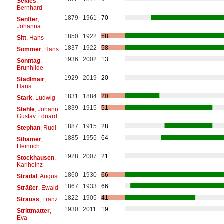
Sekles
,
Bernhard
1879
1961
70
Senfter
,
Johanna
1850
1922
58
Sitt
, Hans
1837
1922
58
Sommer
, Hans
1936
2002
13
Sonntag
,
Brunhilde
1929
2019
20
Stadlmair
,
Hans
1831
1884
20
Stark
, Ludwig
1839
1915
51
Stehle
, Johann
Gustav Eduard
1887
1915
28
Stephan
, Rudi
1885
1955
64
Sthamer
,
Heinrich
1928
2007
21
Stockhausen
,
Karlheinz
1860
1930
66
Stradal
, August
1867
1933
66
Sträßer
, Ewald
1822
1905
41
Strauss
, Franz
1930
2011
19
Strittmatter
,
Eva