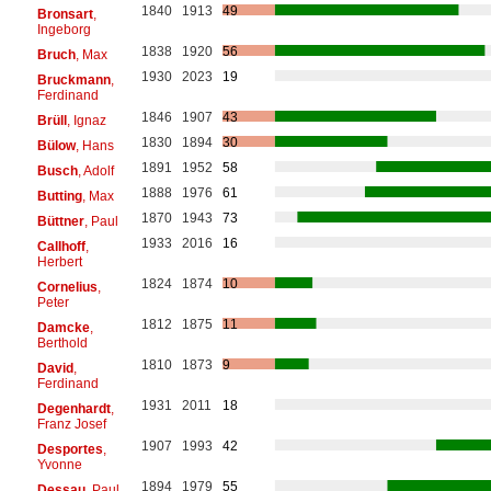
1840
1913
49
Bronsart
,
Ingeborg
1838
1920
56
Bruch
, Max
1930
2023
19
Bruckmann
,
Ferdinand
1846
1907
43
Brüll
, Ignaz
1830
1894
30
Bülow
, Hans
1891
1952
58
Busch
, Adolf
1888
1976
61
Butting
, Max
1870
1943
73
Büttner
, Paul
1933
2016
16
Callhoff
,
Herbert
1824
1874
10
Cornelius
,
Peter
1812
1875
11
Damcke
,
Berthold
1810
1873
9
David
,
Ferdinand
1931
2011
18
Degenhardt
,
Franz Josef
1907
1993
42
Desportes
,
Yvonne
1894
1979
55
Dessau
, Paul