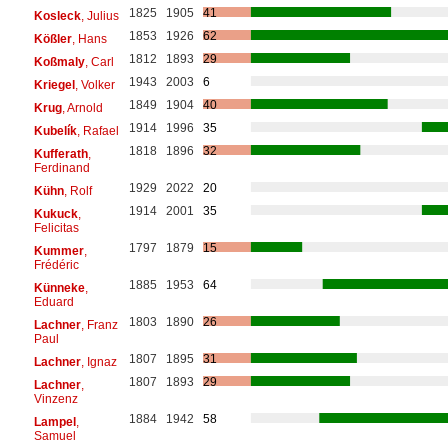
1825
1905
41
Kosleck
, Julius
1853
1926
62
Kößler
, Hans
1812
1893
29
Koßmaly
, Carl
1943
2003
6
Kriegel
, Volker
1849
1904
40
Krug
, Arnold
1914
1996
35
Kubelík
, Rafael
1818
1896
32
Kufferath
,
Ferdinand
1929
2022
20
Kühn
, Rolf
1914
2001
35
Kukuck
,
Felicitas
1797
1879
15
Kummer
,
Frédéric
1885
1953
64
Künneke
,
Eduard
1803
1890
26
Lachner
, Franz
Paul
1807
1895
31
Lachner
, Ignaz
1807
1893
29
Lachner
,
Vinzenz
1884
1942
58
Lampel
,
Samuel