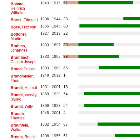
1843
1915
51
Böhme
,
Heinrich
Wilhelm
1906
1944
38
Borck
, Edmund
1865
1945
80
Bose
, Fritz von
1927
2019
22
Böttcher
,
Martin
1833
1897
33
Brahms
,
Johannes
1833
1902
38
Brambach
,
Caspar Joseph
1883
1963
66
Brand
, Gustav
1948
2012
1
Brandmüller
,
Theo
1931
2001
18
Brandt
, Helmut
1869
1923
54
Brandt
, Vassily
(Willy)
1869
1923
54
Brandt
, Willy
1945
2001
4
Brasch
,
Thomas
1882
1954
67
Braunfels
,
Walter
1898
1956
51
Brecht
, Bertolt