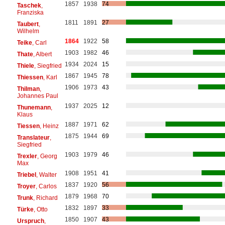
1857
1938
74
Taschek
,
Franziska
1811
1891
27
Taubert
,
Wilhelm
1864
1922
58
Teike
, Carl
1903
1982
46
Thate
, Albert
1934
2024
15
Thiele
, Siegfried
1867
1945
78
Thiessen
, Karl
1906
1973
43
Thilman
,
Johannes Paul
1937
2025
12
Thunemann
,
Klaus
1887
1971
62
Tiessen
, Heinz
1875
1944
69
Translateur
,
Siegfried
1903
1979
46
Trexler
, Georg
Max
1908
1951
41
Triebel
, Walter
1837
1920
56
Troyer
, Carlos
1879
1968
70
Trunk
, Richard
1832
1897
33
Türke
, Otto
1850
1907
43
Urspruch
,