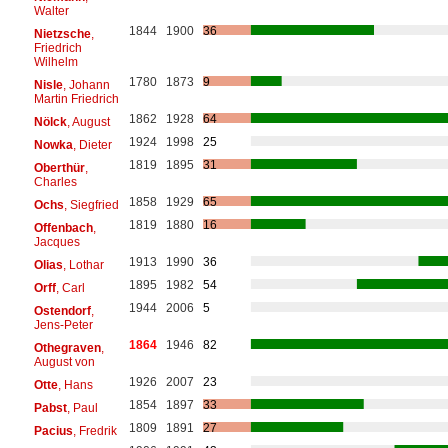
Walter
1844
1900
36
Nietzsche
,
Friedrich
Wilhelm
1780
1873
9
Nisle
, Johann
Martin Friedrich
1862
1928
64
Nölck
, August
1924
1998
25
Nowka
, Dieter
1819
1895
31
Oberthür
,
Charles
1858
1929
65
Ochs
, Siegfried
1819
1880
16
Offenbach
,
Jacques
1913
1990
36
Olias
, Lothar
1895
1982
54
Orff
, Carl
1944
2006
5
Ostendorf
,
Jens-Peter
1864
1946
82
Othegraven
,
August von
1926
2007
23
Otte
, Hans
1854
1897
33
Pabst
, Paul
1809
1891
27
Pacius
, Fredrik