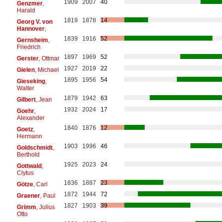
1909
2007
40
Genzmer
,
Harald
1819
1878
14
Georg V. von
Hannover
,
1839
1916
52
Gernsheim
,
Friedrich
1897
1969
52
Gerster
, Ottmar
1927
2019
22
Gielen
, Michael
1895
1956
54
Gieseking
,
Walter
1879
1942
63
Gilbert
, Jean
1932
2024
17
Goehr
,
Alexander
1840
1876
12
Goetz
,
Hermann
1903
1996
46
Goldschmidt
,
Berthold
1925
2023
24
Gottwald
,
Clytus
1836
1887
23
Götze
, Carl
1872
1944
72
Graener
, Paul
1827
1903
39
Grimm
, Julius
Otto