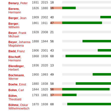
1931
2015
18
Benary
, Peter
1826
1880
16
Berens
,
Hermann
1909
2002
40
Berger
, Jean
1861
1911
47
Berger
,
Wilhelm
1928
2008
21
Beyer
, Frank
Michael
1888
1944
56
Beyer
, Johanna
Magdalena
1906
2001
43
Biebl
, Franz
1868
1936
68
Bischoff
,
Hermann
1936
2020
13
Blendinger
,
Herbert
1900
1993
49
Bochmann
,
Werner
1880
1938
58
Boehe
, Ernst
1844
1920
56
Bohm
, Carl
1793
1881
17
Böhm
,
Theobald
1870
1938
68
Böhme
, Oskar
Wilhelmowitsch