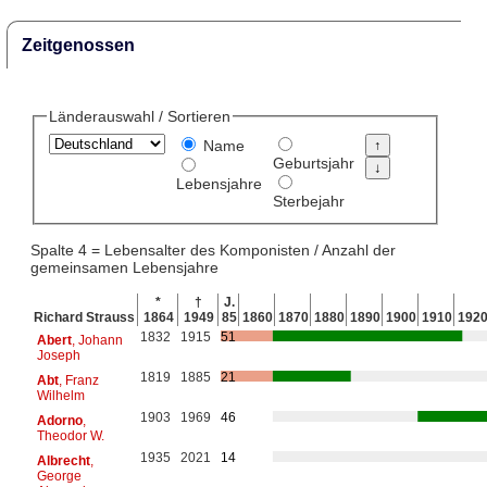
Zeitgenossen
Länderauswahl / Sortieren
Name
Geburtsjahr
Lebensjahre
Sterbejahr
Spalte 4 = Lebensalter des Komponisten / Anzahl der
gemeinsamen Lebensjahre
*
†
J.
Richard Strauss
1864
1949
85
1860
1870
1880
1890
1900
1910
192
1832
1915
51
Abert
, Johann
Joseph
1819
1885
21
Abt
, Franz
Wilhelm
1903
1969
46
Adorno
,
Theodor W.
1935
2021
14
Albrecht
,
George