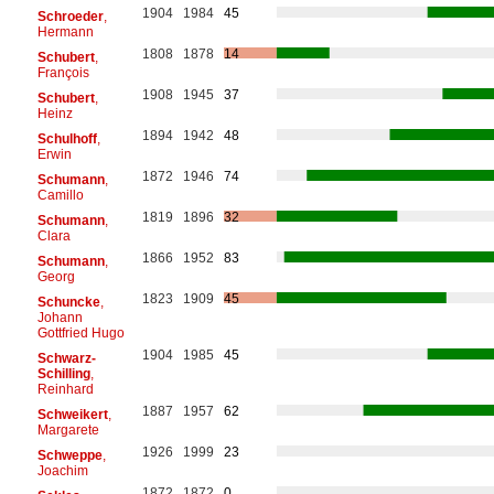
1904
1984
45
Schroeder
,
Hermann
1808
1878
14
Schubert
,
François
1908
1945
37
Schubert
,
Heinz
1894
1942
48
Schulhoff
,
Erwin
1872
1946
74
Schumann
,
Camillo
1819
1896
32
Schumann
,
Clara
1866
1952
83
Schumann
,
Georg
1823
1909
45
Schuncke
,
Johann
Gottfried Hugo
1904
1985
45
Schwarz-
Schilling
,
Reinhard
1887
1957
62
Schweikert
,
Margarete
1926
1999
23
Schweppe
,
Joachim
1872
1872
0