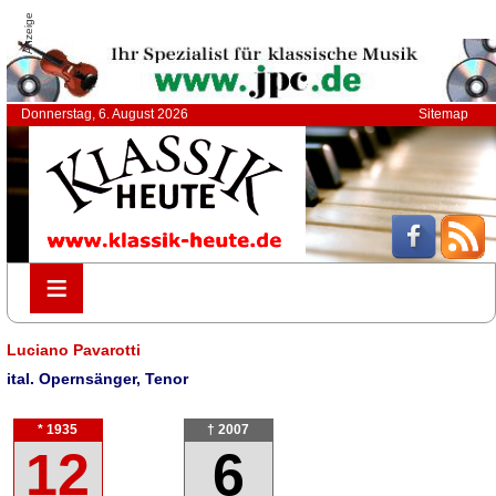
Anzeige
Donnerstag, 6. August 2026
Sitemap
≡
≡
Luciano Pavarotti
ital. Opernsänger, Tenor
* 1935
† 2007
12
6