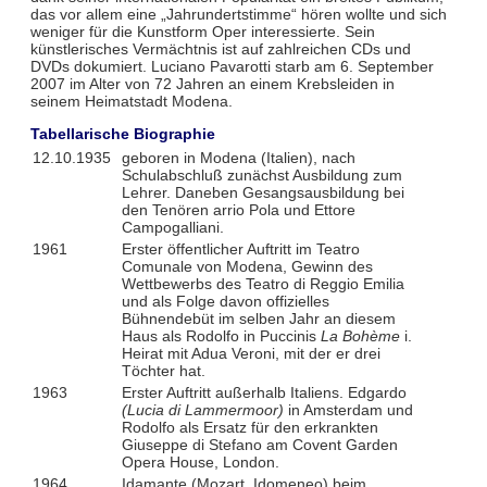
das vor allem eine „Jahrundertstimme“ hören wollte und sich
weniger für die Kunstform Oper interessierte. Sein
künstlerisches Vermächtnis ist auf zahlreichen CDs und
DVDs dokumiert. Luciano Pavarotti starb am 6. September
2007 im Alter von 72 Jahren an einem Krebsleiden in
seinem Heimatstadt Modena.
Tabellarische Biographie
12.10.1935
geboren in Modena (Italien), nach
Schulabschluß zunächst Ausbildung zum
Lehrer. Daneben Gesangsausbildung bei
den Tenören arrio Pola und Ettore
Campogalliani.
1961
Erster öffentlicher Auftritt im Teatro
Comunale von Modena, Gewinn des
Wettbewerbs des Teatro di Reggio Emilia
und als Folge davon offizielles
Bühnendebüt im selben Jahr an diesem
Haus als Rodolfo in Puccinis
La Bohème
i.
Heirat mit Adua Veroni, mit der er drei
Töchter hat.
1963
Erster Auftritt außerhalb Italiens. Edgardo
(Lucia di Lammermoor)
in Amsterdam und
Rodolfo als Ersatz für den erkrankten
Giuseppe di Stefano am Covent Garden
Opera House, London.
1964
Idamante (Mozart, Idomeneo) beim