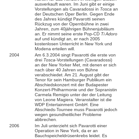
ausverkauft waren. Im Juni gibt er einige
Vorstellungen als Cavaradossi in
Tosca
an
der Deutschen Oper Berlin. Gegen Ende
des Jahres kündigt Pavarotti seinen
Rückzug von der Opernbühne in zwei
Jahren, zum 40jährigen Bühnenjubiläum
an. Er nimmt seine erste Pop-CD
Ti Adoro
auf und kündigt an, er nach 2005
kostenlosen Unterricht in New York und
Modena erteilen will.
2004
Am 6.3.2004 singt Pavarotti die erste von
drei
Tosca
-Vorstellungen (Cavaradossi)
an der New Yorker Met, mit denen er sich
nach über 40 Jahren von Bühne
verabschiedet. Am 21. August gibt der
Tenor für sein Hamburger Publikum ein
Abschiedskonzert mit der Budapester
Konzert-Philharmonie und der Sopranistin
Carmela Remigio unter der der Leitung
von Leone Magiera. Veranstalter ist die
WDP Entertainment GmbH. Eine
Abschieds-Tournee muss Pavarotti jedoch
wegen gesundheitlicher Probleme
abbrechen.
2006
Im Juli unterzieht sich Pavarotti einer
Operation in New York, da er an
Bauchspeicheldrüsenkrebs leidet. Es