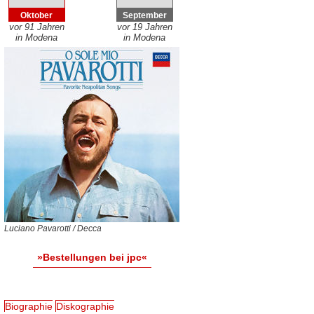
Oktober
September
vor 91 Jahren
vor 19 Jahren
in Modena
in Modena
Luciano Pavarotti / Decca
»Bestellungen bei jpc«
Biographie
Diskographie