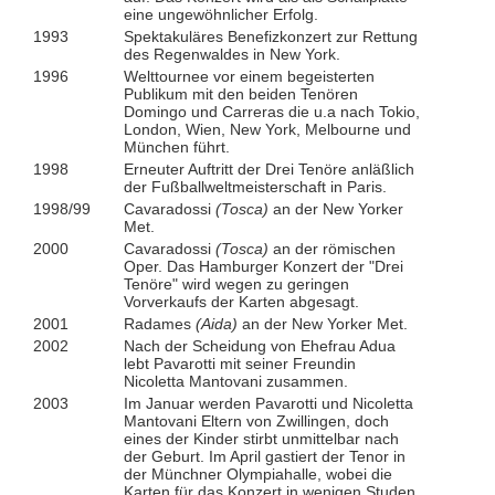
eine ungewöhnlicher Erfolg.
1993
Spektakuläres Benefizkonzert zur Rettung
des Regenwaldes in New York.
1996
Welttournee vor einem begeisterten
Publikum mit den beiden Tenören
Domingo und Carreras die u.a nach Tokio,
London, Wien, New York, Melbourne und
München führt.
1998
Erneuter Auftritt der Drei Tenöre anläßlich
der Fußballweltmeisterschaft in Paris.
1998/99
Cavaradossi
(Tosca)
an der New Yorker
Met.
2000
Cavaradossi
(Tosca)
an der römischen
Oper. Das Hamburger Konzert der "Drei
Tenöre" wird wegen zu geringen
Vorverkaufs der Karten abgesagt.
2001
Radames
(Aida)
an der New Yorker Met.
2002
Nach der Scheidung von Ehefrau Adua
lebt Pavarotti mit seiner Freundin
Nicoletta Mantovani zusammen.
2003
Im Januar werden Pavarotti und Nicoletta
Mantovani Eltern von Zwillingen, doch
eines der Kinder stirbt unmittelbar nach
der Geburt. Im April gastiert der Tenor in
der Münchner Olympiahalle, wobei die
Karten für das Konzert in wenigen Studen