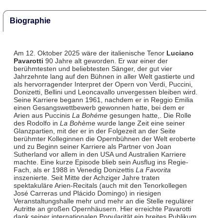
Biographie
Am 12. Oktober 2025 wäre der italienische Tenor
Luciano
Pavarotti
90 Jahre alt geworden. Er war einer der
berühmtesten und beliebtesten Sänger, der gut vier
Jahrzehnte lang auf den Bühnen in aller Welt gastierte und
als hervorragender Interpret der Opern von Verdi, Puccini,
Donizetti, Bellini und Leoncavallo unvergessen bleiben wird.
Seine Karriere begann 1961, nachdem er in Reggio Emilia
einen Gesangswettbewerb gewonnen hatte, bei dem er
Arien aus Puccinis
La Bohéme
gesungen hatte,. Die Rolle
des Rodolfo in
La Bohème
wurde lange Zeit eine seiner
Glanzpartien, mit der er in der Folgezeit an der Seite
berühmter Kolleginnen die Opernbühnen der Welt eroberte
und zu Beginn seiner Karriere als Partner von Joan
Sutherland vor allem in den USA und Australien Karriere
machte. Eine kurze Episode blieb sein Ausflug ins Regie-
Fach, als er 1988 in Venedig Donizettis
La Favorita
inszenierte. Seit Mitte der Achziger Jahre traten
spektakuläre Arien-Recitals (auch mit den Tenorkollegen
José Carreras und Plácido Domingo) in riesigen
Veranstaltungshalle mehr und mehr an die Stelle regulärer
Autritte an großen Opernhäusern. Hier erreichte Pavarotti
dank seiner internationalen Popularität ein breites Publikum,