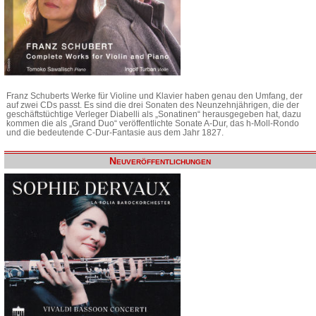
Franz Schuberts Werke für Violine und Klavier haben genau den Umfang, der
auf zwei CDs passt. Es sind die drei Sonaten des Neunzehnjährigen, die der
geschäftstüchtige Verleger Diabelli als „Sonatinen“ herausgegeben hat, dazu
kommen die als „Grand Duo“ veröffentlichte Sonate A-Dur, das h-Moll-Rondo
und die bedeutende C-Dur-Fantasie aus dem Jahr 1827.
Neuveröffentlichungen