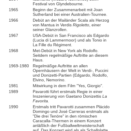
Festival von Glyndebourne.
1965
Beginn der Zusammenarbeit mit Joan
Sutherland bei einer Australien-Tournee.
1966
Debüt an der Mailänder Scala als Herzog
von Mantua in Verdis
Rigoletto
, einer
seiner Glanzrollen.
1967
USA-Debüt in San Francisco als Edgardo
(Lucia di Lammermoor) und als Tonio in
La Fille du Régiment.
1968
Met-Debüt in New York als Rodolfo.
Seitdem regelmäßige Auftritte an diesem
Haus.
1969-1980
Regelmäßge Auftritte an allen
Opernhäusern der Welt in Verdi-, Puccini
und Donizetti-Partien (Edgardo, Rodolfo,
Elvino, Nemorino.
1981
Mitwirkung in dem Film "Yes, Giorgio".
1989
Pavarotti führt erstmals Regie in einer
Inszenierung von Gaetano Donizettis
La
Favorita.
1990
Erstmals tritt Pavarotti zusammen Plácido
Domingo und José Carreras erstmals als
"Die drei Tenöre" in den römischen
Caracalla-Thermen in einem Konzert
anläßlich der Fußballweltmeisterschaft
auf. Das Konzert wird als als Schallplatte