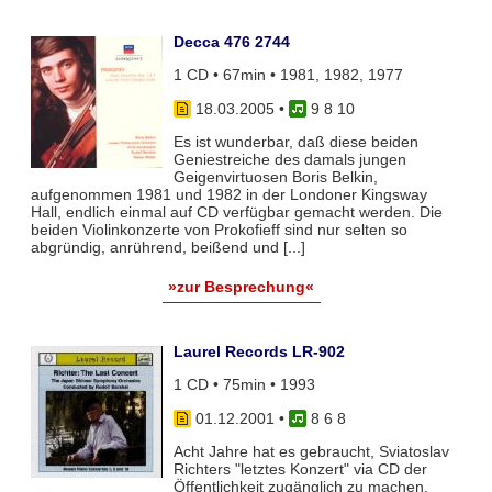
Decca 476 2744
1 CD • 67min • 1981, 1982, 1977
18.03.2005
•
9 8 10
Es ist wunderbar, daß diese beiden
Geniestreiche des damals jungen
Geigenvirtuosen Boris Belkin,
aufgenommen 1981 und 1982 in der Londoner Kingsway
Hall, endlich einmal auf CD verfügbar gemacht werden. Die
beiden Violinkonzerte von Prokofieff sind nur selten so
abgründig, anrührend, beißend und [...]
»zur Besprechung«
Laurel Records LR-902
1 CD • 75min • 1993
01.12.2001
•
8 6 8
Acht Jahre hat es gebraucht, Sviatoslav
Richters "letztes Konzert" via CD der
Öffentlichkeit zugänglich zu machen.