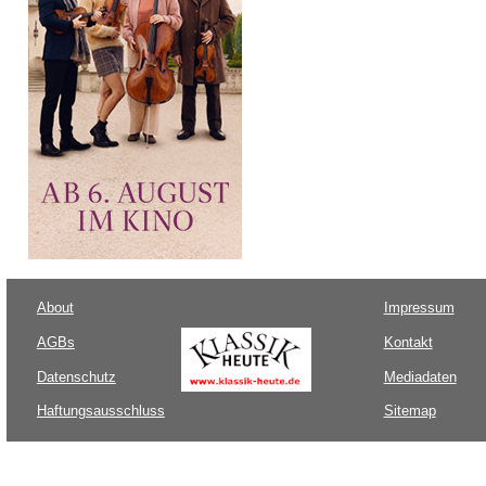
About
Impressum
AGBs
Kontakt
Datenschutz
Mediadaten
Haftungsausschluss
Sitemap