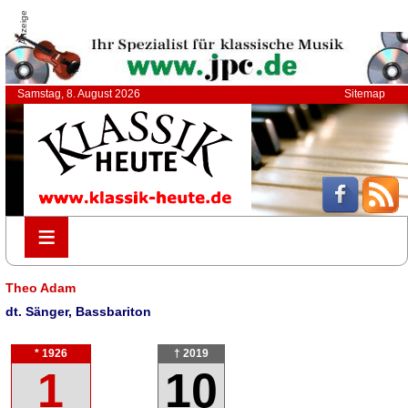
Anzeige
Samstag, 8. August 2026
Sitemap
≡
≡
Theo Adam
dt. Sänger, Bassbariton
* 1926
† 2019
1
10