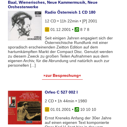
Baal, Wienerisches, Neue Kammermusik, Neue
Orchesterwerke
Radio Österreich 1 CD 180
12 CD • 11h 22min • [P] 2001
01.12.2001
•
8 7 8
Seit einigen Jahren engagiert sich der
Österreichische Rundfunk mit einer
sporadisch erscheinenden Zeitton Edition auf dem
hartumkämpften Markt der Compact Disc. Genutzt werden
zu diesem Zweck zu großen Teilen Aufnahmen aus dem
eigenen Archiv, für die Abrundung und natürlich auch zur
personellen [...]
»zur Besprechung«
Orfeo C 527 002 I
2 CD • 1h 44min • 1980
01.01.2001
•
10 10 10
Ernst Kreneks Anfang der 30er Jahre
auf einen eigenen Text komponierte