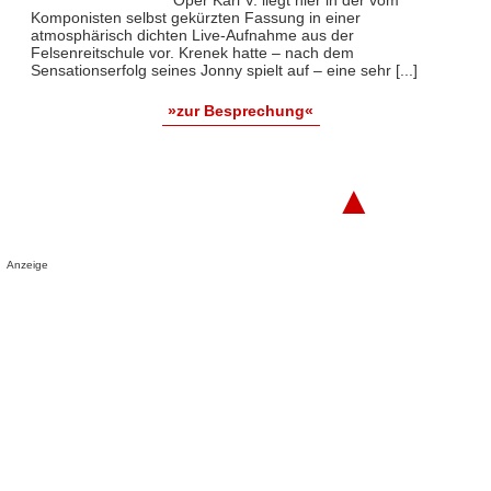
Oper Karl V. liegt hier in der vom
Komponisten selbst gekürzten Fassung in einer
atmosphärisch dichten Live-Aufnahme aus der
Felsenreitschule vor. Krenek hatte – nach dem
Sensationserfolg seines Jonny spielt auf – eine sehr [...]
»zur Besprechung«
▲
Anzeige