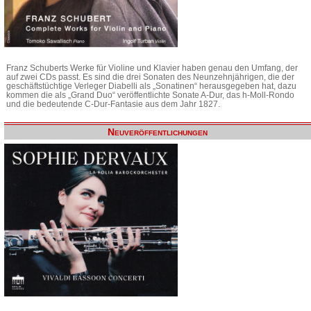
Franz Schuberts Werke für Violine und Klavier haben genau den Umfang, der
auf zwei CDs passt. Es sind die drei Sonaten des Neunzehnjährigen, die der
geschäftstüchtige Verleger Diabelli als „Sonatinen“ herausgegeben hat, dazu
kommen die als „Grand Duo“ veröffentlichte Sonate A-Dur, das h-Moll-Rondo
und die bedeutende C-Dur-Fantasie aus dem Jahr 1827.
Neuveröffentlichungen