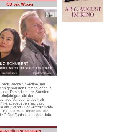
CD der Woche
uberts Werke für Violine und
aben genau den Umfang, der auf
passt. Es sind die drei Sonaten
ehnjährigen, die der
üchtige Verleger Diabelli als
n“ herausgegeben hat, dazu
e als „Grand Duo“ veröffentlichte
Dur, das h-Moll-Rondo und die
e C-Dur-Fantasie aus dem Jahr
Neuveröffentlichungen