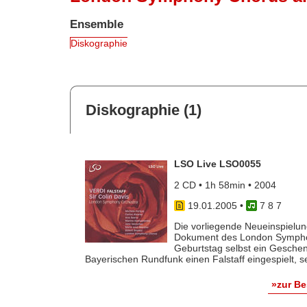
Ensemble
Diskographie
Diskographie (1)
LSO Live LSO0055
2 CD • 1h 58min • 2004
19.01.2005
•
7 8 7
Die vorliegende Neueinspielung
Dokument des London Symphon
Geburtstag selbst ein Geschen
Bayerischen Rundfunk einen Falstaff eingespielt, sei
»zur B