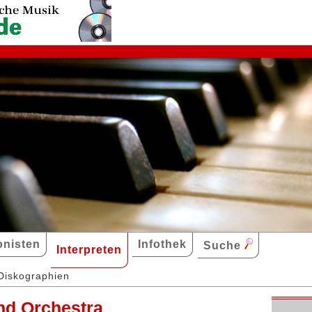
nisten
Infothek
Suche
Interpreten
Diskographien
d Orchestra