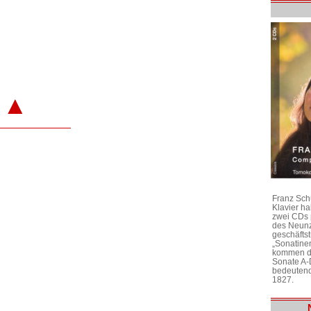
▲
Franz Sch
Klavier h
zwei CDs 
des Neunz
geschäftst
„Sonatine
kommen di
Sonate A-
bedeutend
1827.