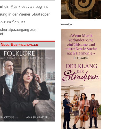
rrhein Musikfestivals beginnt
rung in der Wiener Staatsoper
en zum Schluss
Anzeige
scher Spaziergang zum
rt
Neue Besprechungen