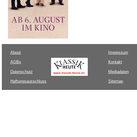
About
Impressum
AGBs
Kontakt
Datenschutz
Mediadaten
Haftungsausschluss
Sitemap