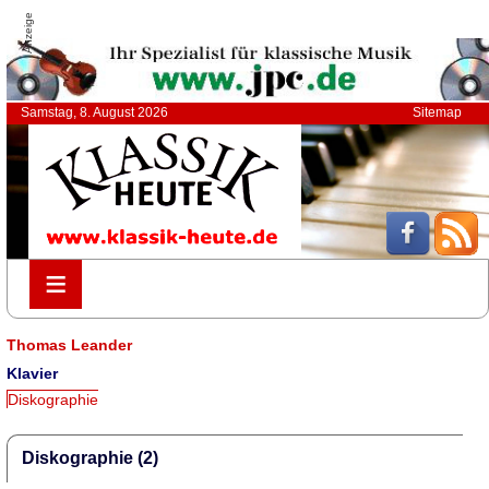
Anzeige
Samstag, 8. August 2026
Sitemap
≡
≡
Thomas Leander
Klavier
Diskographie
Diskographie (2)