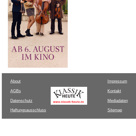
About
Impressum
AGBs
Kontakt
Datenschutz
Mediadaten
Haftungsausschluss
Sitemap