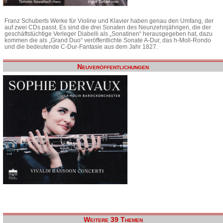
Franz Schuberts Werke für Violine und Klavier haben genau den Umfang, der
auf zwei CDs passt. Es sind die drei Sonaten des Neunzehnjährigen, die der
geschäftstüchtige Verleger Diabelli als „Sonatinen“ herausgegeben hat, dazu
kommen die als „Grand Duo“ veröffentlichte Sonate A-Dur, das h-Moll-Rondo
und die bedeutende C-Dur-Fantasie aus dem Jahr 1827.
Neuveröffentlichungen
Weitere 39 Themen