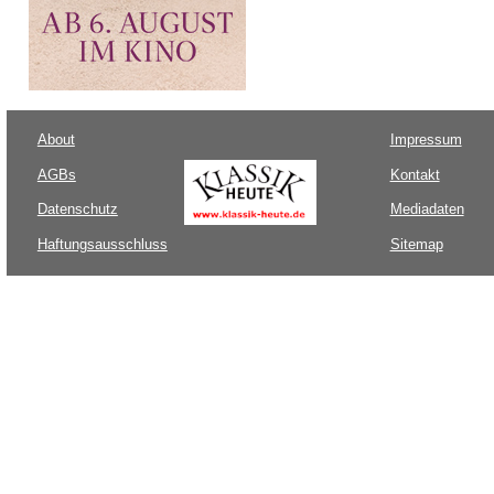
About
Impressum
AGBs
Kontakt
Datenschutz
Mediadaten
Haftungsausschluss
Sitemap