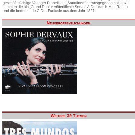
geschäftstüchtige Verleger Diabelli als „Sonatinen“ herausgegeben hat, dazu
kommen die als „Grand Duo“ veröffentlichte Sonate A-Dur, das h-Moll-Rondo
und die bedeutende C-Dur-Fantasie aus dem Jahr 1827.
Neuveröffentlichungen
Weitere 39 Themen