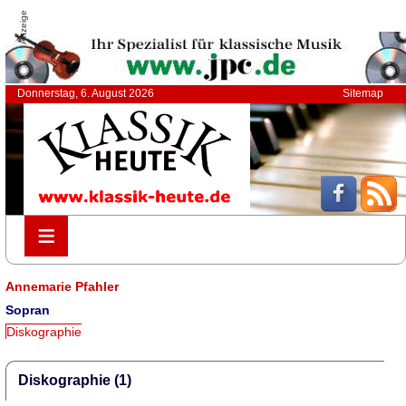
Anzeige
Donnerstag, 6. August 2026
Sitemap
≡
≡
Annemarie Pfahler
Sopran
Diskographie
Diskographie (1)