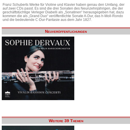
Franz Schuberts Werke für Violine und Klavier haben genau den Umfang, der
auf zwei CDs passt. Es sind die drei Sonaten des Neunzehnjährigen, die der
geschäftstüchtige Verleger Diabelli als „Sonatinen“ herausgegeben hat, dazu
kommen die als „Grand Duo“ veröffentlichte Sonate A-Dur, das h-Moll-Rondo
und die bedeutende C-Dur-Fantasie aus dem Jahr 1827.
Neuveröffentlichungen
Weitere 39 Themen