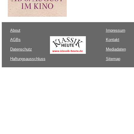
About
Impressum
AGBs
Kontakt
Datenschutz
Mediadaten
Haftungsausschluss
Sitemap