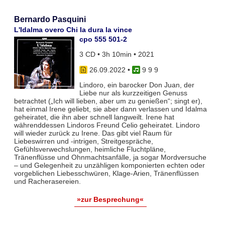
Bernardo Pasquini
L'Idalma overo Chi la dura la vince
cpo 555 501-2
3 CD • 3h 10min • 2021
26.09.2022
•
9 9 9
Lindoro, ein barocker Don Juan, der
Liebe nur als kurzzeitigen Genuss
betrachtet („Ich will lieben, aber um zu genießen“; singt er),
hat einmal Irene geliebt, sie aber dann verlassen und Idalma
geheiratet, die ihn aber schnell langweilt. Irene hat
währenddessen Lindoros Freund Celio geheiratet. Lindoro
will wieder zurück zu Irene. Das gibt viel Raum für
Liebeswirren und -intrigen, Streitgespräche,
Gefühlsverwechslungen, heimliche Fluchtpläne,
Tränenflüsse und Ohnmachtsanfälle, ja sogar Mordversuche
– und Gelegenheit zu unzähligen komponierten echten oder
vorgeblichen Liebesschwüren, Klage-Arien, Tränenflüssen
und Racherasereien.
»zur Besprechung«