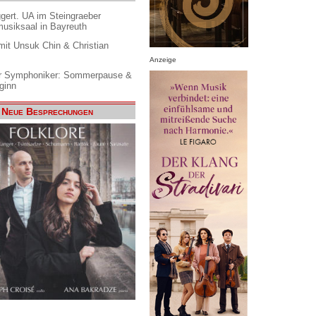
gert. UA im Steingraeber
siksaal in Bayreuth
it Unsuk Chin & Christian
Anzeige
 Symphoniker: Sommerpause &
ginn
Neue Besprechungen