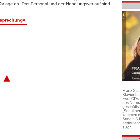
Vorlage an. Das Personal und der Handlungsverlauf sind
esprechung«
▲
Franz Sch
Klavier h
zwei CDs 
des Neunz
geschäftst
„Sonatine
kommen di
Sonate A-
bedeutend
1827.