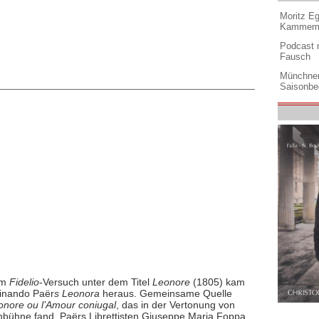
Moritz Eg
Kammermu
Podcast m
Fausch
Münchner
Saisonbe
em
Fidelio
-Versuch unter dem Titel
Leonore
(1805) kam
inando Paër
s Leonora
heraus. Gemeinsame Quelle
onore ou l’Amour coniugal
, das in der Vertonung von
nbühne fand. Paërs Librettisten Giuseppe Maria Foppa