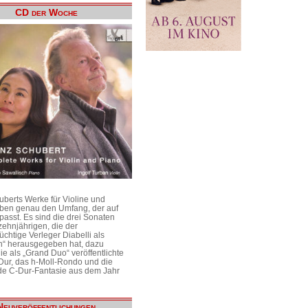
CD der Woche
uberts Werke für Violine und
aben genau den Umfang, der auf
passt. Es sind die drei Sonaten
ehnjährigen, die der
üchtige Verleger Diabelli als
n“ herausgegeben hat, dazu
e als „Grand Duo“ veröffentlichte
Dur, das h-Moll-Rondo und die
e C-Dur-Fantasie aus dem Jahr
Neuveröffentlichungen