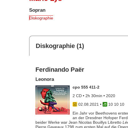
Sopran
Diskographie
Diskographie (1)
Ferdinando Paër
Leonora
cpo 555 411-2
2 CD • 2h 30min • 2020
02.08.2021
•
10 10 10
Ein Jahr vor Beethovens erst
an der Dresdner Hofoper Ferd
beider Werke war Jean Nicolas Bouillys Libretto
Lé
Pierre Gaveaux 1798 zum ersten Mal auf die Oper