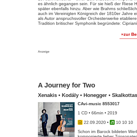
es ähnlich gegangen sein. Für sie hieß der Riese
später ebenfalls hinzu. Aber wie Brahms schließli
auch im Vereinigten Königreich der 1810er Jahre 
als Autor anspruchsvoller Orchesterwerke etablier
Tradition britischer Symphonik begründete: Cipriani
»zur B
Anzeige
A Journey for Two
Xenakis • Kodály • Honegger • Skalkotta
CAvi-music 8553017
1 CD • 66min • 2019
22.09.2020
•
10 10 10
Schon im Barock bildeten Werk
komponierte lieber Triosonate