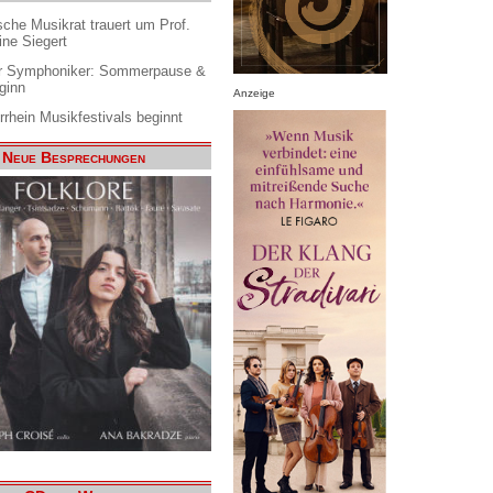
che Musikrat trauert um Prof.
ine Siegert
 Symphoniker: Sommerpause &
ginn
Anzeige
rrhein Musikfestivals beginnt
Neue Besprechungen