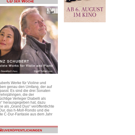
CD der Woche
uberts Werke für Violine und
aben genau den Umfang, der auf
passt. Es sind die drei Sonaten
ehnjährigen, die der
üchtige Verleger Diabelli als
n“ herausgegeben hat, dazu
e als „Grand Duo“ veröffentlichte
Dur, das h-Moll-Rondo und die
e C-Dur-Fantasie aus dem Jahr
Neuveröffentlichungen