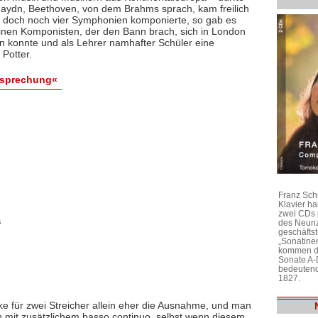
 Haydn, Beethoven, von dem Brahms sprach, kam freilich
ch doch noch vier Symphonien komponierte, so gab es
einen Komponisten, der den Bann brach, sich in London
en konnte und als Lehrer namhafter Schüler eine
 Potter.
esprechung«
Franz Sch
Klavier h
zwei CDs 
s
des Neunz
geschäftst
„Sonatine
kommen di
Sonate A-
bedeutend
1827.
e für zwei Streicher allein eher die Ausnahme, und man
n mit zusätzlichem basso continuo, selbst wenn diesem