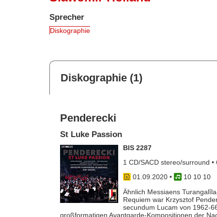
Sprecher
Diskographie
Diskographie (1)
Penderecki
St Luke Passion
BIS 2287
1 CD/SACD stereo/surround • 
01.09.2020
•
10 10 10
Ähnlich Messiaens Turangalîl
Requiem war Krzysztof Pendere
secundum Lucam von 1962-66 e
großformatigen Avantgarde-Kompositionen der Na