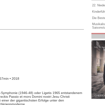
22. Niede
Kinderfüh
Die Best
Musikali
Saisonsta
67min • 2018
a-Symphonie (1946-48) oder Ligetis 1965 entstandenem
ckis Passio et mors Domini nostri Jesu Christi
iner der gigantischsten Erfolge unter den
chkriegsmoderne.