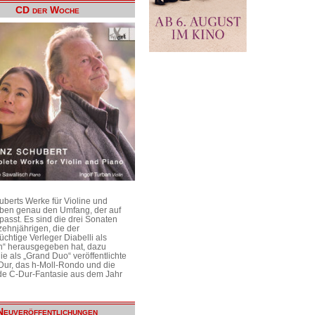
CD der Woche
uberts Werke für Violine und
aben genau den Umfang, der auf
passt. Es sind die drei Sonaten
ehnjährigen, die der
üchtige Verleger Diabelli als
n“ herausgegeben hat, dazu
e als „Grand Duo“ veröffentlichte
Dur, das h-Moll-Rondo und die
e C-Dur-Fantasie aus dem Jahr
Neuveröffentlichungen