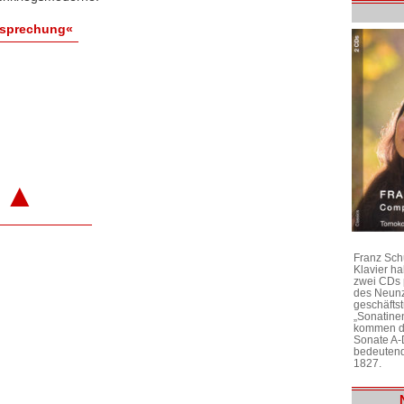
esprechung«
▲
Franz Sch
Klavier h
zwei CDs 
des Neunz
geschäftst
„Sonatine
kommen di
Sonate A-
bedeutend
1827.