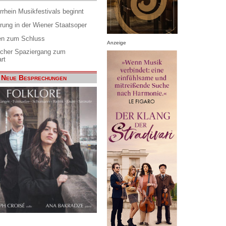
rrhein Musikfestivals beginnt
rung in der Wiener Staatsoper
en zum Schluss
Anzeige
scher Spaziergang zum
rt
Neue Besprechungen