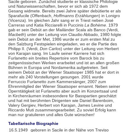
Sacile geboren. Zunächst studierte er klassische Philologie
und Naturwissenschaften, bevor er sich ab 1972 dem
Gesang widmete. Bereits zwei Jahre später debütierte er als
Sparafucile (Offenbach,
Hoffmanns Erzählungen
) in Lonigro
(Vicenza). Im gleichen Jahr sang er in Triest neben José
Carreras und Katia Ricciarelli in Puccinis
La Bohème
. 1979
gab er sein Debüt an der Mailänder Scala als Banco (Verdi,
Macbeth
) unter der Leitung von Claudio Abbado, 1980 folgte
sein Debüt an der Met, 1986 wurde er zum ersten Mal zu
den Salzburg Festspielen eingeladen, wo er die Partie des
Philipp II. (Verdi,
Don Carlos
) unter der Leitung von Herbert
von Karajan sang. Im Laufe seiner Karriere hat sich
Furlanetto ein breites Repertoire vom Barock bis zu
zeitgenössischen Werken erarbeitet und ist an allen großen
Bühnen in Europa und Nordamerika aufgetreten. Seit
seinem Debüt an der Wiener Staatsoper 1985 hat er dort in
mehr als 240 Vorstellungen gesungen. 2001 wurde
Ferruccio Furlanetto zum Kammersänger, 2007 zum
Ehrenmitglied der Wiener Staatsoper ernannt. Neben seiner
Operntätigkeit ist Furlanetto aber auch im Konzertsaal und
in Kirchenräumen insbesondere für Basspartien geschätzt
und hat mit berühmten Dirigenten wie Daniel Barenboim,
Valery Gergiev, Herbert von Karajan, James Levine und
Riccardo Muti zusammengearbeitet. Zu soviel Erfolg kann
man nur gratulieren und alles Gute wünschen!
Tabellarische Biographie
16.5.1949
geboren in Sacile in der Nähe von Treviso