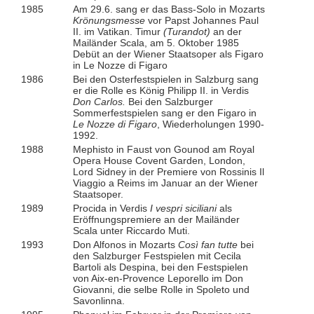
1985
Am 29.6. sang er das Bass-Solo in Mozarts
Krönungsmesse
vor Papst Johannes Paul
II. im Vatikan. Timur
(Turandot)
an der
Mailänder Scala, am 5. Oktober 1985
Debüt an der Wiener Staatsoper als Figaro
in Le Nozze di Figaro
1986
Bei den Osterfestspielen in Salzburg sang
er die Rolle es König Philipp II. in Verdis
Don Carlos.
Bei den Salzburger
Sommerfestspielen sang er den Figaro in
Le Nozze di Figaro
, Wiederholungen 1990-
1992.
1988
Mephisto in Faust von Gounod am Royal
Opera House Covent Garden, London,
Lord Sidney in der Premiere von Rossinis Il
Viaggio a Reims im Januar an der Wiener
Staatsoper.
1989
Procida in Verdis
I vespri siciliani
als
Eröffnungspremiere an der Mailänder
Scala unter Riccardo Muti.
1993
Don Alfonos in Mozarts
Così fan tutte
bei
den Salzburger Festspielen mit Cecila
Bartoli als Despina, bei den Festspielen
von Aix-en-Provence Leporello im Don
Giovanni, die selbe Rolle in Spoleto und
Savonlinna.