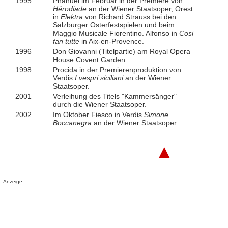
1995
Phanuel im Februar in der Premiere von
Hérodiade
an der Wiener Staatsoper, Orest
in
Elektra
von Richard Strauss bei den
Salzburger Osterfestspielen und beim
Maggio Musicale Fiorentino. Alfonso in
Cosi
fan tutte
in Aix-en-Provence.
1996
Don Giovanni (Titelpartie) am Royal Opera
House Covent Garden.
1998
Procida in der Premierenproduktion von
Verdis
I vespri siciliani
an der Wiener
Staatsoper.
2001
Verleihung des Titels "Kammersänger"
durch die Wiener Staatsoper.
2002
Im Oktober Fiesco in Verdis
Simone
Boccanegra
an der Wiener Staatsoper.
▲
Anzeige