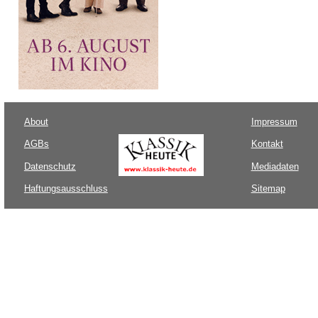
About
Impressum
AGBs
Kontakt
Datenschutz
Mediadaten
Haftungsausschluss
Sitemap