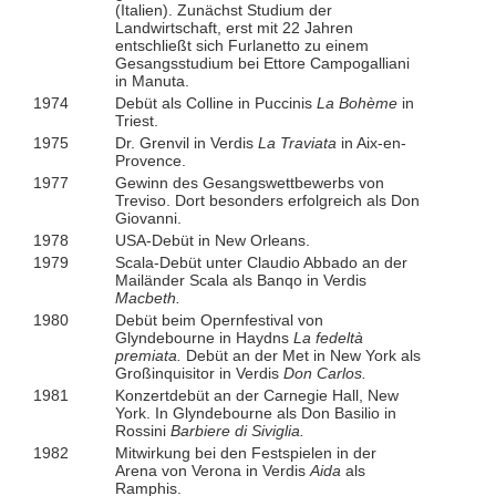
(Italien). Zunächst Studium der
Landwirtschaft, erst mit 22 Jahren
entschließt sich Furlanetto zu einem
Gesangsstudium bei Ettore Campogalliani
in Manuta.
1974
Debüt als Colline in Puccinis
La Bohème
in
Triest.
1975
Dr. Grenvil in Verdis
La Traviata
in Aix-en-
Provence.
1977
Gewinn des Gesangswettbewerbs von
Treviso. Dort besonders erfolgreich als Don
Giovanni.
1978
USA-Debüt in New Orleans.
1979
Scala-Debüt unter Claudio Abbado an der
Mailänder Scala als Banqo in Verdis
Macbeth.
1980
Debüt beim Opernfestival von
Glyndebourne in Haydns
La fedeltà
premiata.
Debüt an der Met in New York als
Großinquisitor in Verdis
Don Carlos.
1981
Konzertdebüt an der Carnegie Hall, New
York. In Glyndebourne als Don Basilio in
Rossini
Barbiere di Siviglia.
1982
Mitwirkung bei den Festspielen in der
Arena von Verona in Verdis
Aida
als
Ramphis.