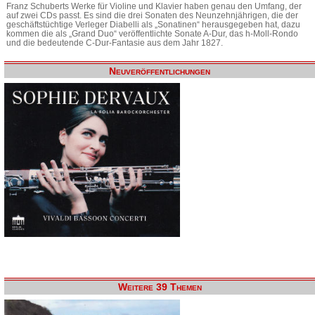
Franz Schuberts Werke für Violine und Klavier haben genau den Umfang, der
auf zwei CDs passt. Es sind die drei Sonaten des Neunzehnjährigen, die der
geschäftstüchtige Verleger Diabelli als „Sonatinen“ herausgegeben hat, dazu
kommen die als „Grand Duo“ veröffentlichte Sonate A-Dur, das h-Moll-Rondo
und die bedeutende C-Dur-Fantasie aus dem Jahr 1827.
Neuveröffentlichungen
Weitere 39 Themen