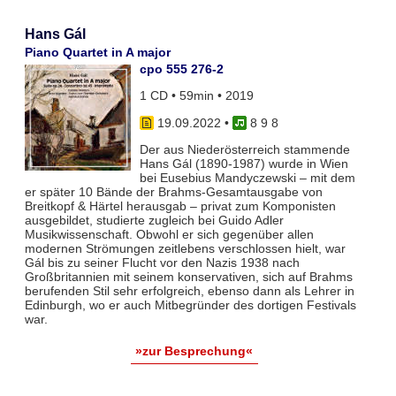
Hans Gál
Piano Quartet in A major
cpo 555 276-2
1 CD • 59min • 2019
19.09.2022
•
8 9 8
Der aus Niederösterreich stammende
Hans Gál (1890-1987) wurde in Wien
bei Eusebius Mandyczewski – mit dem
er später 10 Bände der Brahms-Gesamtausgabe von
Breitkopf & Härtel herausgab – privat zum Komponisten
ausgebildet, studierte zugleich bei Guido Adler
Musikwissenschaft. Obwohl er sich gegenüber allen
modernen Strömungen zeitlebens verschlossen hielt, war
Gál bis zu seiner Flucht vor den Nazis 1938 nach
Großbritannien mit seinem konservativen, sich auf Brahms
berufenden Stil sehr erfolgreich, ebenso dann als Lehrer in
Edinburgh, wo er auch Mitbegründer des dortigen Festivals
war.
»zur Besprechung«