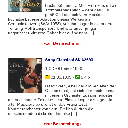
Bachs Köthener a-Moll-Violinkonzert als
Trompetenadaption – geht das? Es
geht! Gibt es doch vom Meister
höchstselbst eine Adaption dieses Werkes als
Cembalokonzert (BWV 1058), von ihm sogar in die andere
Tonart g-Moll transponiert. Und was unser junger
ungarischer Virtuose Gábor hier auf seinem [...]
»zur Besprechung«
Sony Classical SK 62693
1 CD • 61min • 1996
01.05.1999
•
6 4 6
Isaac Stern, einer der großen Alten der
Geigenkunst, hat sich hier noch einmal
mit einem Orchester zusammengetan,
um nach langer Zeit eine neue Einspielung vorzulegen. In
alter Musizierpraxis leitet er das Franz-Liszt-
Kammerorchester von vorn. Freilich dürften die
entscheidenden diskreten Impulse [...]
»zur Besprechung«