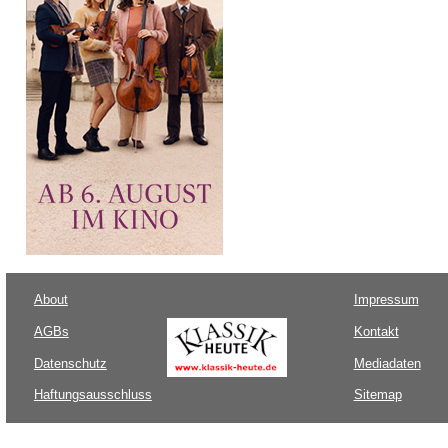
About
Impressum
AGBs
Kontakt
Datenschutz
Mediadaten
Haftungsausschluss
Sitemap