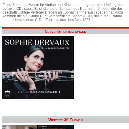
Franz Schuberts Werke für Violine und Klavier haben genau den Umfang, der
auf zwei CDs passt. Es sind die drei Sonaten des Neunzehnjährigen, die der
geschäftstüchtige Verleger Diabelli als „Sonatinen“ herausgegeben hat, dazu
kommen die als „Grand Duo“ veröffentlichte Sonate A-Dur, das h-Moll-Rondo
und die bedeutende C-Dur-Fantasie aus dem Jahr 1827.
Neuveröffentlichungen
Weitere 39 Themen