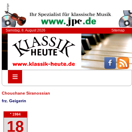
Anzeige
Samstag, 8. August 2026
Sitemap
≡
≡
Chouchane Siranossian
frz. Geigerin
* 1984
18