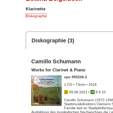
Klarinette
Diskographie
Diskographie (3)
Camillo Schumann
Works for Clarinet & Piano
cpo 555226-2
1 CD • 73min • 2018
09.08.2021
•
8 8 10
Camillo Schumann (1872-1946)
Stadtmusikdirektors Clemens 
Familie lebt im Stadtpfeiferh
Ausbildung des musikalischen Nachwuchses die Le