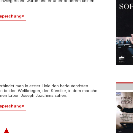
Schwiegersohn wurde und er unter anderem keinen
esprechung«
rbindet man in erster Linie den bedeutendsten
n beiden Weltkriegen, den Künstler, in dem manche
timen Erben Joseph Joachims sahen;
esprechung«
▲