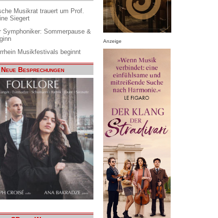
che Musikrat trauert um Prof.
ine Siegert
 Symphoniker: Sommerpause &
ginn
Anzeige
rrhein Musikfestivals beginnt
Neue Besprechungen