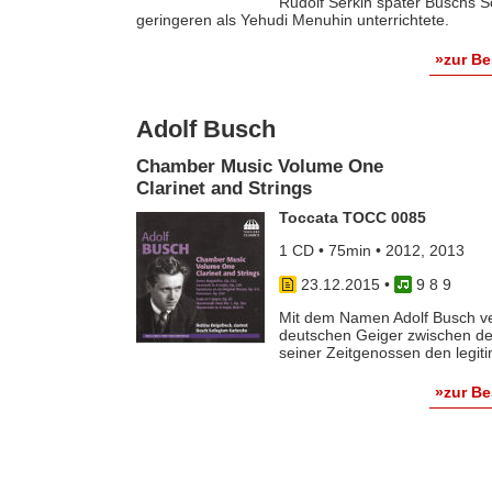
Rudolf Serkin später Buschs 
geringeren als Yehudi Menuhin unterrichtete.
»zur B
Adolf Busch
Chamber Music Volume One
Clarinet and Strings
Toccata TOCC 0085
1 CD • 75min • 2012, 2013
23.12.2015
•
9 8 9
Mit dem Namen Adolf Busch ve
deutschen Geiger zwischen de
seiner Zeitgenossen den legi
»zur B