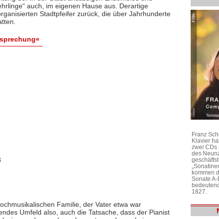
Lehrlinge“ auch, im eigenen Hause aus. Derartige
rganisierten Stadtpfeifer zurück, die über Jahrhunderte
tten.
esprechung«
Franz Sch
Klavier h
zwei CDs 
des Neunz
3
geschäftst
„Sonatine
kommen di
Sonate A-
bedeutend
1827.
ochmusikalischen Familie, der Vater etwa war
ndes Umfeld also, auch die Tatsache, dass der Pianist