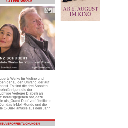
CD der Woche
uberts Werke für Violine und
aben genau den Umfang, der auf
passt. Es sind die drei Sonaten
ehnjährigen, die der
üchtige Verleger Diabelli als
n“ herausgegeben hat, dazu
e als „Grand Duo“ veröffentlichte
Dur, das h-Moll-Rondo und die
e C-Dur-Fantasie aus dem Jahr
Neuveröffentlichungen