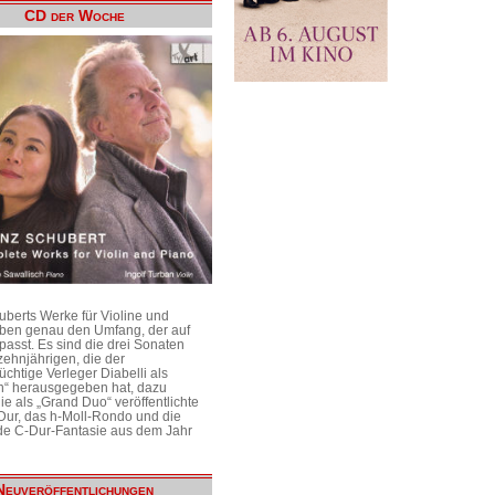
CD der Woche
uberts Werke für Violine und
aben genau den Umfang, der auf
passt. Es sind die drei Sonaten
ehnjährigen, die der
üchtige Verleger Diabelli als
n“ herausgegeben hat, dazu
e als „Grand Duo“ veröffentlichte
Dur, das h-Moll-Rondo und die
e C-Dur-Fantasie aus dem Jahr
Neuveröffentlichungen