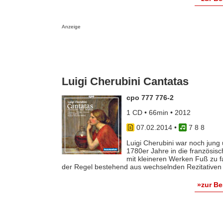
Anzeige
Luigi Cherubini Cantatas
cpo 777 776-2
1 CD • 66min • 2012
07.02.2014
•
7 8 8
Luigi Cherubini war noch jung
1780er Jahre in die französis
mit kleineren Werken Fuß zu f
der Regel bestehend aus wechselnden Rezitativen [
»zur B