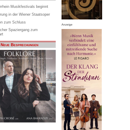
rrhein Musikfestivals beginnt
rung in der Wiener Staatsoper
en zum Schluss
Anzeige
scher Spaziergang zum
rt
Neue Besprechungen