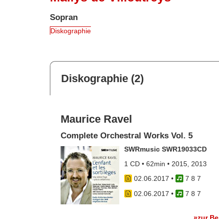
Sopran
Diskographie
Diskographie (2)
Maurice Ravel
Complete Orchestral Works Vol. 5
SWRmusic SWR19033CD
1 CD • 62min • 2015, 2013
02.06.2017
•
7 8 7
02.06.2017
•
7 8 7
»zur B