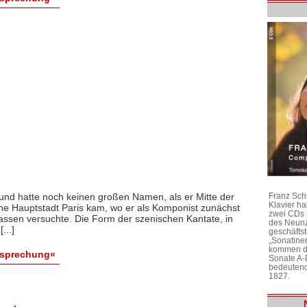
 und hatte noch keinen großen Namen, als er Mitte der
Franz Sch
Klavier h
che Hauptstadt Paris kam, wo er als Komponist zunächst
zwei CDs 
assen versuchte. Die Form der szenischen Kantate, in
des Neunz
...]
geschäftst
„Sonatine
kommen di
esprechung«
Sonate A-
bedeutend
1827.