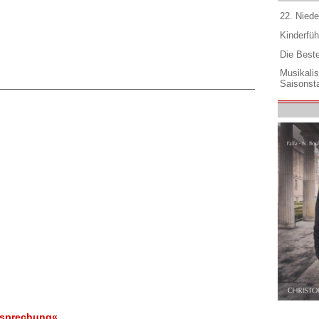
22. Niede
Kinderfüh
Die Best
Musikali
Saisonsta
esprechung«