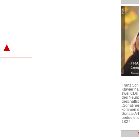
▲
Franz Sch
Klavier h
zwei CDs 
des Neunz
geschäftst
„Sonatine
kommen di
Sonate A-
bedeutend
1827.