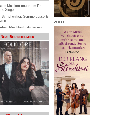
che Musikrat trauert um Prof.
ine Siegert
 Symphoniker: Sommerpause &
ginn
Anzeige
rrhein Musikfestivals beginnt
Neue Besprechungen