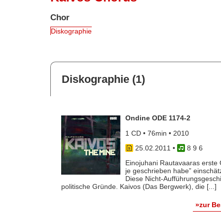
Chor
Diskographie
Diskographie (1)
Ondine ODE 1174-2
1 CD • 76min • 2010
25.02.2011
•
8 9 6
Einojuhani Rautavaaras erste Op
je geschrieben habe” einschätzt
Diese Nicht-Aufführungsgeschic
politische Gründe. Kaivos (Das Bergwerk), die [...]
»zur B