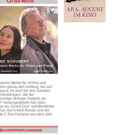
CD der Woche
uberts Werke für Violine und
aben genau den Umfang, der auf
passt. Es sind die drei Sonaten
ehnjährigen, die der
üchtige Verleger Diabelli als
n“ herausgegeben hat, dazu
e als „Grand Duo“ veröffentlichte
Dur, das h-Moll-Rondo und die
e C-Dur-Fantasie aus dem Jahr
Neuveröffentlichungen