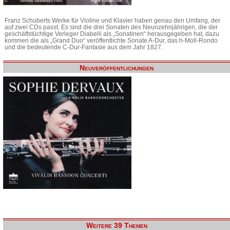
Franz Schuberts Werke für Violine und Klavier haben genau den Umfang, der
auf zwei CDs passt. Es sind die drei Sonaten des Neunzehnjährigen, die der
geschäftstüchtige Verleger Diabelli als „Sonatinen“ herausgegeben hat, dazu
kommen die als „Grand Duo“ veröffentlichte Sonate A-Dur, das h-Moll-Rondo
und die bedeutende C-Dur-Fantasie aus dem Jahr 1827.
Neuveröffentlichungen
Weitere 39 Themen