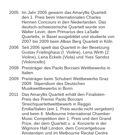
2005
Im Jahr 2005 gewann das Amaryllis Quartett
den 1. Preis beim Internationalen Charles
Hennen Concours in den Niederlanden. Das
deutsch-schweizerische Quartett wurde von
Walter Levin, dem Primarius des LaSalle
Quartetts, in Basel ausgebildet und studierte von
2007 bis 2009 beim Alban Berg Quartett in Köln.
2006
Seit 2006 spielt das Quartett in der Besetzung
Gustav Frielinghaus (I. Violine), Lena Wirth (2.
Violine), Lena Eckels (Viola) und Yves Sandoz
(Violoncello).
2008
Preisträger des Paolo Borciani Wettbewerbs in
Italien.
2009
Preisträger beim Schubert Wettbewerbs Graz
2009. Stipendium des Deutschen
Musikwettbewerbs in Bonn.
2011
Das Amaryllis Quartett erhält den Finalisten-
Preis des Premio Paolo Borciani
Streichquartettwettbewerb in Reggio
Emilia/Italien (ein 1. Preis wurde nicht vergeben)
und beim 6. Melbourne International Chamber
Music Competition den 1. Preis und den Grand
Prize, der dem Quartett u. a. Konzerte in der
Wigmore Hall London, dem Concertgebouw
Amsterdam und im Melbourne Recital Centre