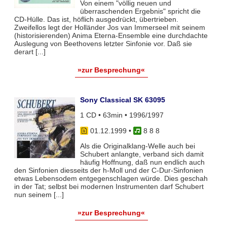
Von einem "völlig neuen und
überraschenden Ergebnis" spricht die
CD-Hülle. Das ist, höflich ausgedrückt, übertrieben.
Zweifellos legt der Holländer Jos van Immerseel mit seinem
(historisierenden) Anima Eterna-Ensemble eine durchdachte
Auslegung von Beethovens letzter Sinfonie vor. Daß sie
derart [...]
»zur Besprechung«
Sony Classical SK 63095
1 CD • 63min • 1996/1997
01.12.1999
•
8 8 8
Als die Originalklang-Welle auch bei
Schubert anlangte, verband sich damit
häufig Hoffnung, daß nun endlich auch
den Sinfonien diesseits der h-Moll und der C-Dur-Sinfonien
etwas Lebensodem entgegenschlagen würde. Dies geschah
in der Tat; selbst bei modernen Instrumenten darf Schubert
nun seinem [...]
»zur Besprechung«